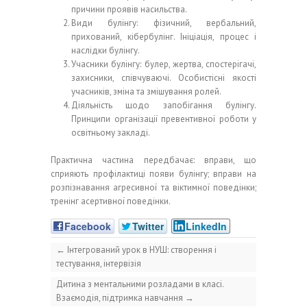
причини проявів насильства.
Види булінгу: фізичний, вербальний,
прихований, кібербулінг. Ініціація, процес і
наслідки булінгу.
Учасники булінгу: булер, жертва, спостерігачі,
захисники, співчуваючі. Особистісні якості
учасників, зміна та змішування ролей.
Діяльність щодо запобігання булінгу.
Принципи організації превентивної роботи у
освітньому закладі.
Практична частина передбачає: вправи, що
сприяють профілактиці появи булінгу; вправи на
розпізнавання агресивної та віктимної поведінки;
тренінг асертивної поведінки.
Facebook
Twitter
LinkedIn
←
Інтегрований урок в НУШ: створення і
тестування, інтервізія
Дитина з ментальними розладами в класі.
Взаємодія, підтримка навчання
→