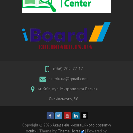
(066) 202-77-17
air.edu.ua@gmail.com
м. Київ, вул. Митрополита Василя
Липківського, 36
Copyright © 2026
Академія інноваційного розвитку
освіти
| Theme by:
Theme Horse
| Powered by: