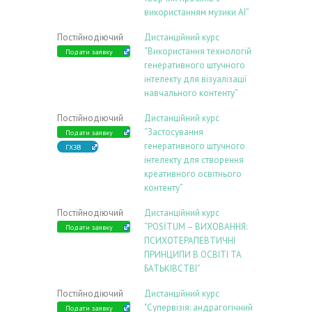
використанням музики АІ”
Постійнодіючий
Дистанційний курс
“Використання технологій
Подати заявку
генеративного штучного
інтелекту для візуалізації
навчального контенту”
Постійнодіючий
Дистанційний курс
“Застосування
Подати заявку
генеративного штучного
ГХЗВ
інтелекту для створення
креативного освітнього
контенту”
Постійнодіючий
Дистанційний курс
“POSİTUM – ВИХОВАННЯ:
Подати заявку
ПСИХОТЕРАПЕВТИЧНІ
ПРИНЦИПИ В ОСВІТІ ТА
БАТЬКІВСТВІ”
Постійнодіючий
Дистанційний курс
"Супервізія: андрагогічний
Подати заявку