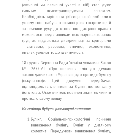
(активної чи пасивної участі в ній) стає дуже
сильним психотравмируючим епізодом.
Необхідність вирішення цієї соціальної проблеми в
усьому світі набула в останні роки гостроти ще й
за причини руху до освіти, що дає рівні права і
можливості представникам всіх маргіналізованих
груп, які піддаються дискримінації за критеріями
статевою, расовою, етнічної, економічної,
інтелектуальної тощо ідентичності.
18 грудня Верховна Рада України ухвалила Закон
№ 2657-VIII «Про внесення змін до деяких
законодавчих актів України щодо протидії булінгу
(цькуванню)». Цей документ передбачає
відповідальність вчителя за булінг, що коїться у
його класі. Отже вчитель повинен знати як чинити
протидію цьому явищу.
На семінарі будуть розглянуті питання:
Булінг. Соціально-психологічні причини
виникнення булінгу. Булінг у дитячому
колективі. Передумови виникнення булінгу,