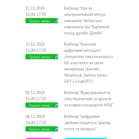
11.11.2026
Вебінар "Ігри як
16.00-17.30
альтернативний метод
навчання. Авторська
Подати заявку
навчальна гра "Буремний
похід дроби. Дроби"
25.11.2026
Вебінар "Власний
16.00-17.30
цифровий методист:
створюємо персонального
Подати заявку
ШІ-асистента на своїх
матеріалах (Gemini
Notebook, Gemini Gems,
GPT у ChatGPT)"
02.12.2026
Вебінар "Відвідування та
16.00-17.30
спостереження за уроком
за новим стандартом НУШ"
Подати заявку
06.12.2026
Вебінар "Цифровий
16.00-17.30
двійник педагога: аватар,
голос та мініурок"
Подати заявку