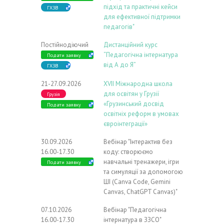
підхід та практичні кейси
ГХЗВ
для ефективної підтримки
педагогів"
Постійнодіючий
Дистанційний курс
“Педагогічна інтернатура
Подати заявку
від А до Я”
ГХЗВ
21-27.09.2026
ХVIІ Міжнародна школа
для освітян у Грузії
Грузія
«Грузинський досвід
Подати заявку
освітніх реформ в умовах
євроінтеграції»
30.09.2026
Вебінар "Інтерактив без
16.00-17.30
коду: створюємо
навчальні тренажери, ігри
Подати заявку
та симуляції за допомогою
ШІ (Canva Code, Gemini
Canvas, ChatGPT Canvas)"
07.10.2026
Вебінар "Педагогічна
16.00-17.30
інтернатура в ЗЗСО"