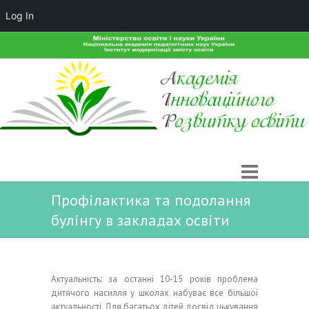
Log In
Профілактика та подолання
булінгу в закладах освіти
Актуальність: за останні 10-15 років проблема
дитячого насилля у школах набуває все більшої
актуальності. Для багатьох дітей досвід цькування