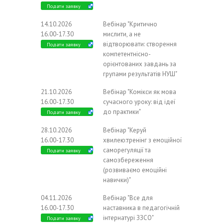
Подати заявку
14.10.2026
Вебінар "Критично
16.00-17.30
мислити, а не
відтворювати: створення
Подати заявку
компетентнісно-
орієнтованих завдань за
групами результатів НУШ"
21.10.2026
Вебінар "Комікси як мова
16.00-17.30
сучасного уроку: від ідеї
до практики"
Подати заявку
28.10.2026
Вебінар "Керуй
16.00-17.30
хвилею:тренінг з емоційної
саморегуляції та
Подати заявку
самозбереження
(розвиваємо емоційні
навички)"
04.11.2026
Вебінар "Все для
16.00-17.30
наставника в педагогічній
інтернатурі ЗЗСО"
Подати заявку