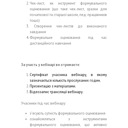
Чек-лист, як інструмент формувального
оцінювання (що таке чек-лист, зразки для
початкової та старшої школи, пед. працівників
тощо)
Створення чек-листів до виконаного
завдання
Формувальне оцінювання під час
дистанційного навчання
За участь у вебінарі ви отримаєте:
Сертифікат учасника вебінару, в якому
зазначається кількість прослуханих годин.
Презентацію з матеріалами.
Відеозапис трансляції вебінару.
Учасники під час вебінару:
з’ясують сутність формувального оцінювання
ознайомляться з інструментами
формувального оцінювання, що активно