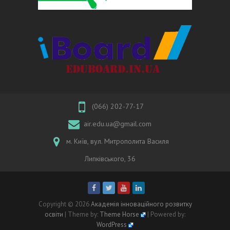
(066) 202-77-17
air.edu.ua@gmail.com
м. Київ, вул. Митрополита Василя
Липківського, 36
Copyright © 2026
Академія інноваційного розвитку
освіти
| Theme by:
Theme Horse
| Powered by:
WordPress