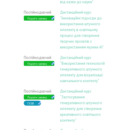
від казки до науки"
Постійнодіючий
Дистанційний курс
“Інноваційні підходи до
Подати заявку
використання штучного
інтелекту в освітньому
процесі для створення
творчих проєктів з
використанням музики АІ”
Постійнодіючий
Дистанційний курс
“Використання технологій
Подати заявку
генеративного штучного
інтелекту для візуалізації
навчального контенту”
Постійнодіючий
Дистанційний курс
“Застосування
Подати заявку
генеративного штучного
ГХЗВ
інтелекту для створення
креативного освітнього
контенту”