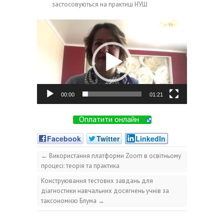
застосовуються на практиці НУШ
Video
Player
00:00
01:21
Оплатити онлайн
Facebook
Twitter
LinkedIn
←
Використання платформи Zoom в освітньому
процесі: теорія та практика
Конструювання тестових завдань для
діагностики навчальних досягнень учнів за
таксономією Блума
→