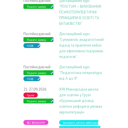
Постійнодіючий
Дистанційний курс
“POSİTUM – ВИХОВАННЯ:
Подати заявку
ПСИХОТЕРАПЕВТИЧНІ
ПРИНЦИПИ В ОСВІТІ ТА
БАТЬКІВСТВІ”
Постійнодіючий
Дистанційний курс
"Супервізія: андрагогічний
Подати заявку
підхід та практичні кейси
ГХЗВ
для ефективної підтримки
педагогів"
Постійнодіючий
Дистанційний курс
“Педагогічна інтернатура
Подати заявку
від А до Я”
ГХЗВ
21-27.09.2026
ХVIІ Міжнародна школа
для освітян у Грузії
Грузія
«Грузинський досвід
Подати заявку
освітніх реформ в умовах
євроінтеграції»
ВСІ ВЕБІНАРИ
Замовити записи вебінарів