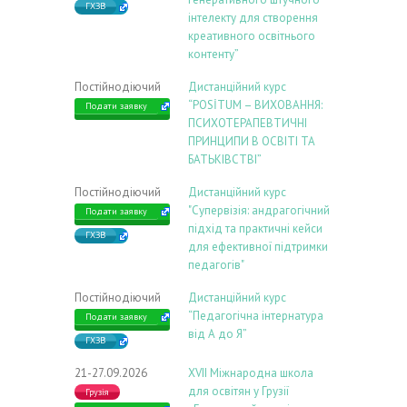
ГХЗВ
інтелекту для створення
креативного освітнього
контенту”
Постійнодіючий
Дистанційний курс
“POSİTUM – ВИХОВАННЯ:
Подати заявку
ПСИХОТЕРАПЕВТИЧНІ
ПРИНЦИПИ В ОСВІТІ ТА
БАТЬКІВСТВІ”
Постійнодіючий
Дистанційний курс
"Супервізія: андрагогічний
Подати заявку
підхід та практичні кейси
ГХЗВ
для ефективної підтримки
педагогів"
Постійнодіючий
Дистанційний курс
“Педагогічна інтернатура
Подати заявку
від А до Я”
ГХЗВ
21-27.09.2026
ХVIІ Міжнародна школа
для освітян у Грузії
Грузія