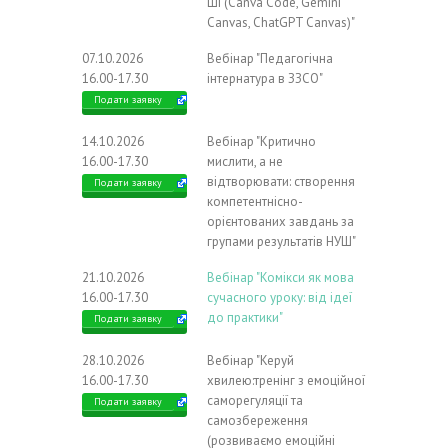
ШІ (Canva Code, Gemini
Canvas, ChatGPT Canvas)"
07.10.2026
Вебінар "Педагогічна
16.00-17.30
інтернатура в ЗЗСО"
Подати заявку
14.10.2026
Вебінар "Критично
16.00-17.30
мислити, а не
відтворювати: створення
Подати заявку
компетентнісно-
орієнтованих завдань за
групами результатів НУШ"
21.10.2026
Вебінар "Комікси як мова
16.00-17.30
сучасного уроку: від ідеї
до практики"
Подати заявку
28.10.2026
Вебінар "Керуй
16.00-17.30
хвилею:тренінг з емоційної
саморегуляції та
Подати заявку
самозбереження
(розвиваємо емоційні