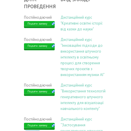
ПРОВЕДЕННЯ
Постійнодіючий
Дистанційний курс
"Креативні освітні історії:
Подати заявку
від казки до науки"
Постійнодіючий
Дистанційний курс
“Інноваційні підходи до
Подати заявку
використання штучного
інтелекту в освітньому
процесі для створення
творчих проєктів з
використанням музики АІ”
Постійнодіючий
Дистанційний курс
“Використання технологій
Подати заявку
генеративного штучного
інтелекту для візуалізації
навчального контенту”
Постійнодіючий
Дистанційний курс
“Застосування
Подати заявку
генеративного штучного