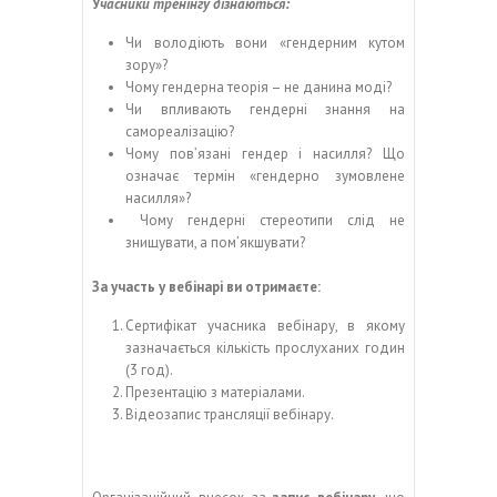
У
часники тренінгу дізнаються:
Чи володіють вони «гендерним кутом
зору»?
Чому гендерна теорія – не данина моді?
Чи впливають гендерні знання на
самореалізацію?
Чому пов’язані гендер і насилля? Що
означає термін «гендерно зумовлене
насилля»?
Чому гендерні стереотипи слід не
знищувати, а пом’якшувати?
За участь у вебінарі ви отримаєте:
Сертифікат учасника вебінару, в якому
зазначається кількість прослуханих годин
(3 год).
Презентацію з матеріалами.
Відеозапис трансляції вебінару.