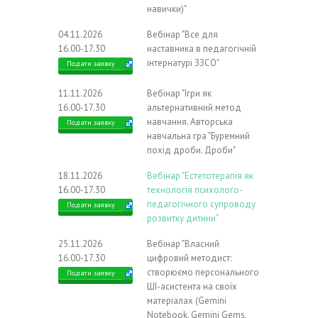
навички)"
04.11.2026
Вебінар "Все для
16.00-17.30
наставника в педагогічній
інтернатурі ЗЗСО"
Подати заявку
11.11.2026
Вебінар "Ігри як
16.00-17.30
альтернативний метод
навчання. Авторська
Подати заявку
навчальна гра "Буремний
похід дроби. Дроби"
18.11.2026
Вебінар "Естетотерапія як
16.00-17.30
технологія психолого-
педагогічного супроводу
Подати заявку
розвитку дитини"
25.11.2026
Вебінар "Власний
16.00-17.30
цифровий методист:
створюємо персонального
Подати заявку
ШІ-асистента на своїх
матеріалах (Gemini
Notebook, Gemini Gems,