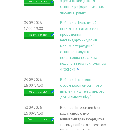
«Грузинський досвід
Подати заявку
освітніх реформ в умовах
євроінтеграції»
03.09.2026
Вебінар «Діяльнісний
17.00-19.00
підхід до підготовки і
проведення
Подати заявку
нестандартних уроків
мовно-літературної
освітньої галузі в
початкових класах за
педагогічною технологією
«Росток»
23.09.2026
Вебінар "Психологічні
16.00-17.30
особливості емоційного
інтелекту у дітей старшого
Подати заявку
дошкільного віку"
30.09.2026
Вебінар "Інтерактив без
16.00-17.30
коду: створюємо
навчальні тренажери, ігри
Подати заявку
та симуляції за допомогою