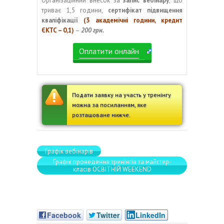
Організаційний внесок за
запис вебінару
, що
триває 1,5 години,
сертифікат підвищення
кваліфікації
(3 академічні години, кредит
ЄКТС – 0,1)
–
200 грн.
Оплатити онлайн
Подати заявку на участь у тренінгу
можна за посиланням, яке
розташоване нижче.
Графік вебінарів
Графік проведення тренінгів та майстер-
класів ОСВІТНІЙ WEEKEND
Facebook
Twitter
LinkedIn