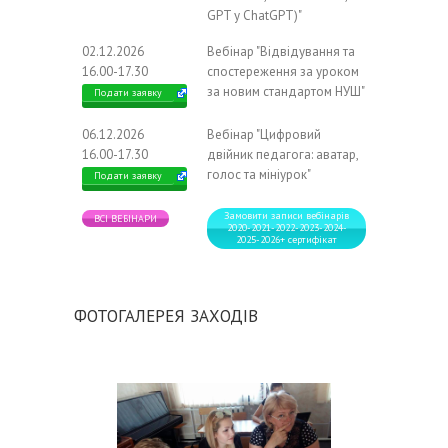
GPT у ChatGPT)"
02.12.2026
Вебінар "Відвідування та
16.00-17.30
спостереження за уроком
за новим стандартом НУШ"
Подати заявку
06.12.2026
Вебінар "Цифровий
16.00-17.30
двійник педагога: аватар,
голос та мініурок"
Подати заявку
Замовити записи вебінарів
ВСІ ВЕБІНАРИ
2020-2021-2022-2023-2024-
2025-2026+ сертифікат
ФОТОГАЛЕРЕЯ ЗАХОДІВ