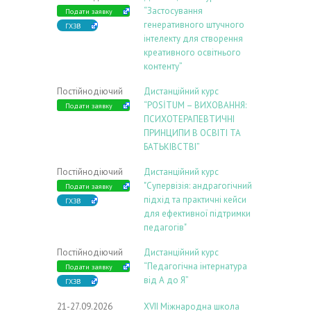
“Застосування
Подати заявку
генеративного штучного
ГХЗВ
інтелекту для створення
креативного освітнього
контенту”
Постійнодіючий
Дистанційний курс
“POSİTUM – ВИХОВАННЯ:
Подати заявку
ПСИХОТЕРАПЕВТИЧНІ
ПРИНЦИПИ В ОСВІТІ ТА
БАТЬКІВСТВІ”
Постійнодіючий
Дистанційний курс
"Супервізія: андрагогічний
Подати заявку
підхід та практичні кейси
ГХЗВ
для ефективної підтримки
педагогів"
Постійнодіючий
Дистанційний курс
“Педагогічна інтернатура
Подати заявку
від А до Я”
ГХЗВ
21-27.09.2026
ХVIІ Міжнародна школа