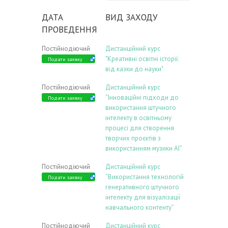
ДАТА
ВИД ЗАХОДУ
ПРОВЕДЕННЯ
Постійнодіючий
Дистанційний курс
"Креативні освітні історії:
Подати заявку
від казки до науки"
Постійнодіючий
Дистанційний курс
“Інноваційні підходи до
Подати заявку
використання штучного
інтелекту в освітньому
процесі для створення
творчих проєктів з
використанням музики АІ”
Постійнодіючий
Дистанційний курс
“Використання технологій
Подати заявку
генеративного штучного
інтелекту для візуалізації
навчального контенту”
Постійнодіючий
Дистанційний курс