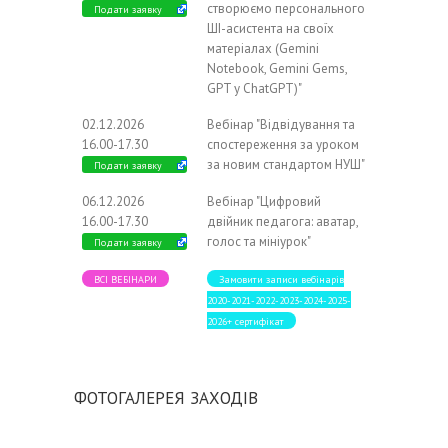
створюємо персонального
Подати заявку
ШІ-асистента на своїх
матеріалах (Gemini
Notebook, Gemini Gems,
GPT у ChatGPT)"
02.12.2026
Вебінар "Відвідування та
16.00-17.30
спостереження за уроком
за новим стандартом НУШ"
Подати заявку
06.12.2026
Вебінар "Цифровий
16.00-17.30
двійник педагога: аватар,
голос та мініурок"
Подати заявку
ВСІ ВЕБІНАРИ
Замовити записи вебінарів
2020-2021-2022-2023-2024-2025-
2026+ сертифікат
ФОТОГАЛЕРЕЯ ЗАХОДІВ