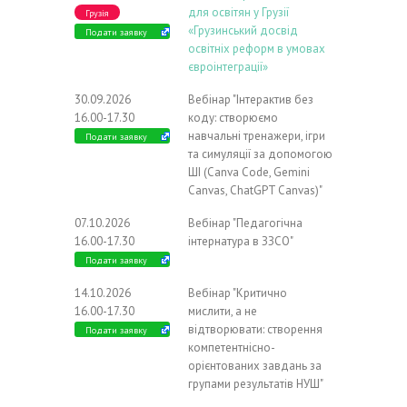
для освітян у Грузії
Грузія
«Грузинський досвід
Подати заявку
освітніх реформ в умовах
євроінтеграції»
30.09.2026
Вебінар "Інтерактив без
16.00-17.30
коду: створюємо
навчальні тренажери, ігри
Подати заявку
та симуляції за допомогою
ШІ (Canva Code, Gemini
Canvas, ChatGPT Canvas)"
07.10.2026
Вебінар "Педагогічна
16.00-17.30
інтернатура в ЗЗСО"
Подати заявку
14.10.2026
Вебінар "Критично
16.00-17.30
мислити, а не
відтворювати: створення
Подати заявку
компетентнісно-
орієнтованих завдань за
групами результатів НУШ"