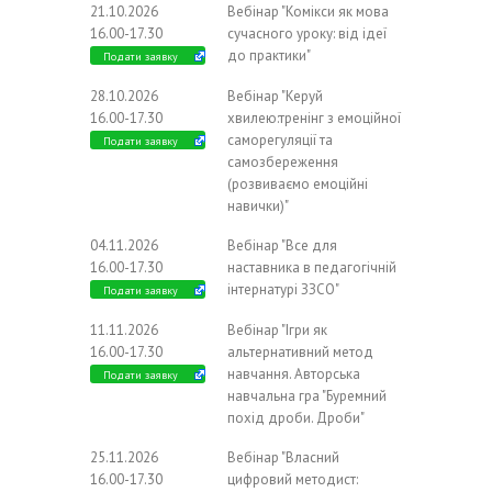
21.10.2026
Вебінар "Комікси як мова
16.00-17.30
сучасного уроку: від ідеї
до практики"
Подати заявку
28.10.2026
Вебінар "Керуй
16.00-17.30
хвилею:тренінг з емоційної
саморегуляції та
Подати заявку
самозбереження
(розвиваємо емоційні
навички)"
04.11.2026
Вебінар "Все для
16.00-17.30
наставника в педагогічній
інтернатурі ЗЗСО"
Подати заявку
11.11.2026
Вебінар "Ігри як
16.00-17.30
альтернативний метод
навчання. Авторська
Подати заявку
навчальна гра "Буремний
похід дроби. Дроби"
25.11.2026
Вебінар "Власний
16.00-17.30
цифровий методист: