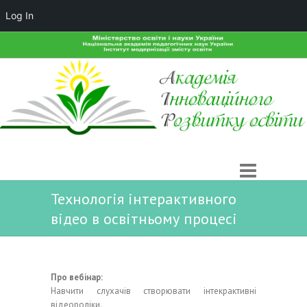
Log In
Технологія інтерактивного
відео в освітньому процесі
Про вебінар:
Навчити слухачів створювати інтекрактивні
відеороліки.