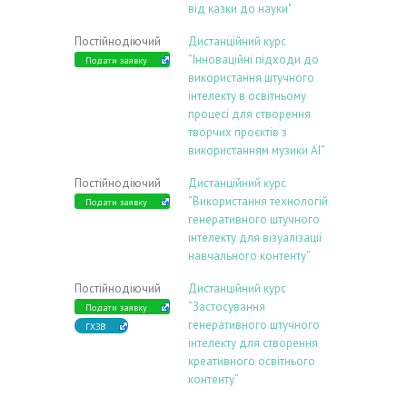
від казки до науки"
Постійнодіючий
Дистанційний курс
“Інноваційні підходи до
Подати заявку
використання штучного
інтелекту в освітньому
процесі для створення
творчих проєктів з
використанням музики АІ”
Постійнодіючий
Дистанційний курс
“Використання технологій
Подати заявку
генеративного штучного
інтелекту для візуалізації
навчального контенту”
Постійнодіючий
Дистанційний курс
“Застосування
Подати заявку
генеративного штучного
ГХЗВ
інтелекту для створення
креативного освітнього
контенту”