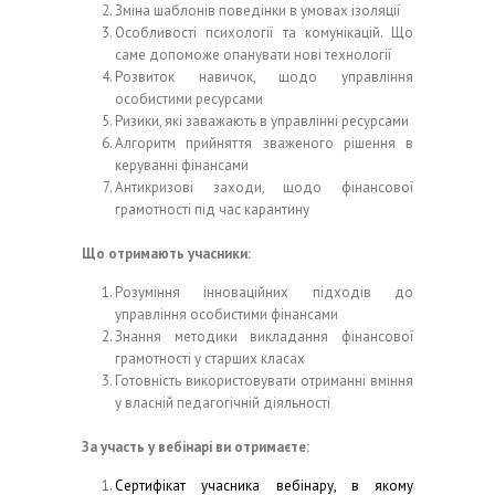
Зміна шаблонів поведінки в умовах ізоляції
Особливості психології та комунікацій. Що
саме допоможе опанувати нові технології
Розвиток навичок, щодо управління
особистими ресурсами
Ризики, які заважають в управлінні ресурсами
Алгоритм прийняття зваженого рішення в
керуванні фінансами
Антикризові заходи, щодо фінансової
грамотності під час карантину
Що отримають учасники:
Розуміння інноваційних підходів до
управління особистими фінансами
Знання методики викладання фінансової
грамотності у старших класах
Готовність використовувати отриманні вміння
у власній педагогічній діяльності
За участь у вебінарі ви отримаєте:
Сертифікат учасника вебінару, в якому