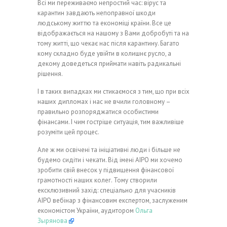
Всі ми переживаємо непростий час: вірус та
карантин завдають непоправної шкоди
людському життю та економіці країни. Все це
відображається на нашому з Вами добробуті та на
тому житті, що чекає нас після карантину. Багато
кому складно буде увійти в колишнє русло, а
декому доведеться приймати навіть радикальні
рішення.
І в таких випадках ми стикаємося з тим, що при всіх
наших дипломах і нас не вчили головному –
правильно розпоряджатися особистими
фінансами. І чим
гостріше ситуація, тим важливіше
розуміти цей процес.
Але ж ми освічені та ініціативні люди і більше не
будемо сидіти і чекати. Від імені АІРО ми хочемо
зробити свій внесок у підвищення фінансової
грамотності наших колег. Тому створили
ексклюзивний захід: спеціально для учасників
АІРО вебінар з фінансовим експертом, заслуженим
економістом України, аудитором
Ольга
Зырянова