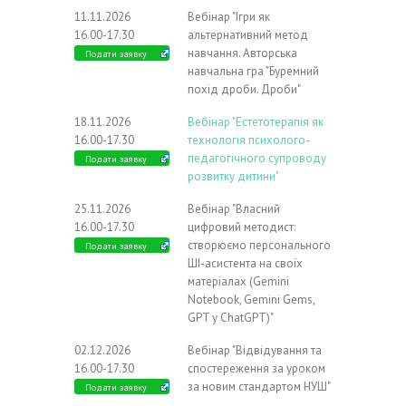
11.11.2026
Вебінар "Ігри як
16.00-17.30
альтернативний метод
навчання. Авторська
Подати заявку
навчальна гра "Буремний
похід дроби. Дроби"
18.11.2026
Вебінар "Естетотерапія як
16.00-17.30
технологія психолого-
педагогічного супроводу
Подати заявку
розвитку дитини"
25.11.2026
Вебінар "Власний
16.00-17.30
цифровий методист:
створюємо персонального
Подати заявку
ШІ-асистента на своїх
матеріалах (Gemini
Notebook, Gemini Gems,
GPT у ChatGPT)"
02.12.2026
Вебінар "Відвідування та
16.00-17.30
спостереження за уроком
за новим стандартом НУШ"
Подати заявку