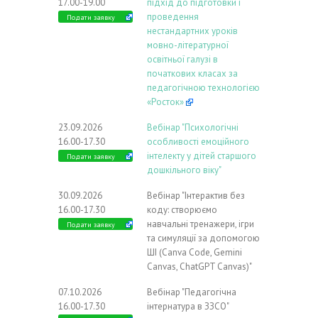
17.00-19.00
підхід до підготовки і
проведення
Подати заявку
нестандартних уроків
мовно-літературної
освітньої галузі в
початкових класах за
педагогічною технологією
«Росток»
23.09.2026
Вебінар "Психологічні
16.00-17.30
особливості емоційного
інтелекту у дітей старшого
Подати заявку
дошкільного віку"
30.09.2026
Вебінар "Інтерактив без
16.00-17.30
коду: створюємо
навчальні тренажери, ігри
Подати заявку
та симуляції за допомогою
ШІ (Canva Code, Gemini
Canvas, ChatGPT Canvas)"
07.10.2026
Вебінар "Педагогічна
16.00-17.30
інтернатура в ЗЗСО"