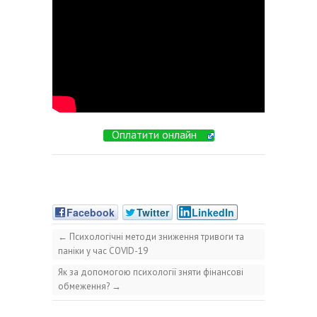
Оплатити онлайн
Facebook
Twitter
LinkedIn
←
Психологічні методи зниження тривоги та
паніки у час COVID-19
Як за допомогою психології зняти фінансові
обмеження?
→