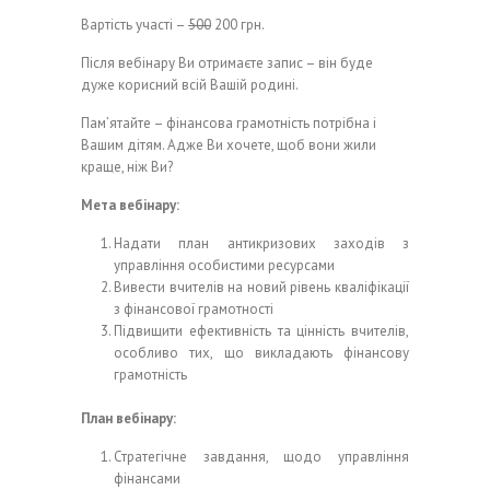
Вартість участі –
500
200 грн.
Після вебінару Ви отримаєте запис – він буде
дуже корисний всій Вашій родині.
Пам’ятайте – фінансова грамотність потрібна і
Вашим дітям. Адже Ви хочете, щоб вони жили
краще, ніж Ви?
Мета вебінару:
Надати план антикризових заходів з
управління особистими ресурсами
Вивести вчителів на новий рівень кваліфікації
з фінансової грамотності
Підвищити ефективність та цінність вчителів,
особливо тих, що викладають фінансову
грамотність
План вебінару:
Стратегічне завдання, щодо управління
фінансами