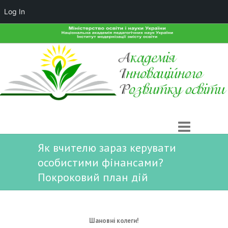
Log In
Як вчителю зараз керувати
особистими фінансами?
Покроковий план дій
Шановні колеги!