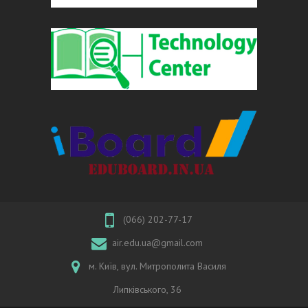
(066) 202-77-17
air.edu.ua@gmail.com
м. Київ, вул. Митрополита Василя
Липківського, 36