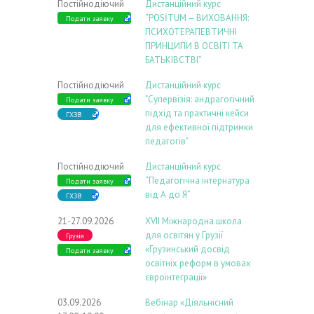
Постійнодіючий
Дистанційний курс
“POSİTUM – ВИХОВАННЯ:
Подати заявку
ПСИХОТЕРАПЕВТИЧНІ
ПРИНЦИПИ В ОСВІТІ ТА
БАТЬКІВСТВІ”
Постійнодіючий
Дистанційний курс
"Супервізія: андрагогічний
Подати заявку
підхід та практичні кейси
ГХЗВ
для ефективної підтримки
педагогів"
Постійнодіючий
Дистанційний курс
“Педагогічна інтернатура
Подати заявку
від А до Я”
ГХЗВ
21-27.09.2026
ХVIІ Міжнародна школа
для освітян у Грузії
Грузія
«Грузинський досвід
Подати заявку
освітніх реформ в умовах
євроінтеграції»
03.09.2026
Вебінар «Діяльнісний