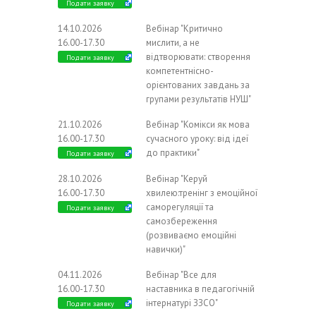
Подати заявку
14.10.2026
Вебінар "Критично
16.00-17.30
мислити, а не
відтворювати: створення
Подати заявку
компетентнісно-
орієнтованих завдань за
групами результатів НУШ"
21.10.2026
Вебінар "Комікси як мова
16.00-17.30
сучасного уроку: від ідеї
до практики"
Подати заявку
28.10.2026
Вебінар "Керуй
16.00-17.30
хвилею:тренінг з емоційної
саморегуляції та
Подати заявку
самозбереження
(розвиваємо емоційні
навички)"
04.11.2026
Вебінар "Все для
16.00-17.30
наставника в педагогічній
інтернатурі ЗЗСО"
Подати заявку