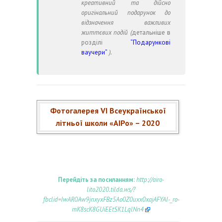
креативний та дійсно
оригінальний подарунок до
відзначення важливих
життєвих подій (
детальніше в
розділі
“Подарункові
ваучери”
).
Фотогалерея VI Всеукраїнської
літньої школи «АІРо» – 2020
Перейдіть за посиланням:
http://airo-
lito2020.tilda.ws/?
fbclid=IwAR0Aw9jnxyxFBz5Ao0Z0uxx0xajAFYAI-_ro-
mK8scK8GUiEEtSK1LqlNn4