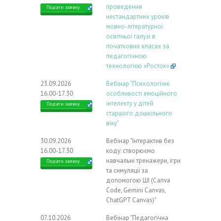
проведення
Подати заявку
нестандартних уроків
мовно-літературної
освітньої галузі в
початкових класах за
педагогічною
технологією «Росток»
23.09.2026
Вебінар "Психологічні
16.00-17.30
особливості емоційного
інтелекту у дітей
Подати заявку
старшого дошкільного
віку"
30.09.2026
Вебінар "Інтерактив без
16.00-17.30
коду: створюємо
навчальні тренажери, ігри
Подати заявку
та симуляції за
допомогою ШІ (Canva
Code, Gemini Canvas,
ChatGPT Canvas)"
07.10.2026
Вебінар "Педагогічна