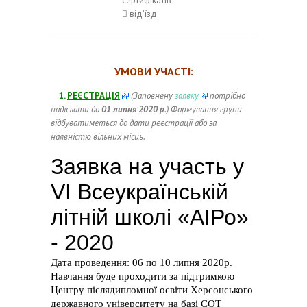
сертифікатів
 від’їзд
УМОВИ УЧАСТІ:
1.
РЕЄСТРАЦІЯ
(Заповнену
заявку
потрібно
надіслати до
01 липня 2020 р
.) Формування групи
відбуватиметься до дати реєстрації або за
наявністю вільних місць.