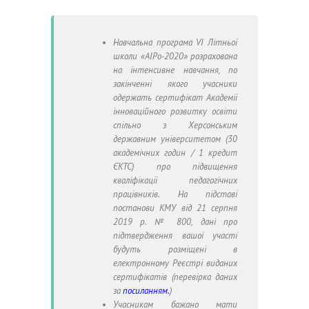
Навчальна програма VІ Літньої
школи «АІРо-2020» розрахована
на інтенсивне навчання, по
закінченні якого учасники
одержать сертифікат Академії
інноваційного розвитку освіти
спільно з Херсонським
державним університетом (30
академічних годин / 1 кредит
ЄКТС) про підвищення
кваліфікації педагогічних
працівників. На підставі
постанови КМУ від 21 серпня
2019 р. № 800, дані про
підтвердження вашої участі
будуть розміщені в
електронному Реєстрі виданих
сертифікатів (перевірка даних
за
посиланням.
)
Учасникам бажано мати