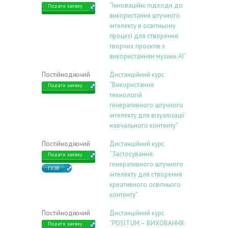
“Інноваційні підходи до
Подати заявку
використання штучного
інтелекту в освітньому
процесі для створення
творчих проєктів з
використанням музики АІ”
Постійнодіючий
Дистанційний курс
“Використання
Подати заявку
технологій
генеративного штучного
інтелекту для візуалізації
навчального контенту”
Постійнодіючий
Дистанційний курс
“Застосування
Подати заявку
генеративного штучного
ГХЗВ
інтелекту для створення
креативного освітнього
контенту”
Постійнодіючий
Дистанційний курс
“POSİTUM – ВИХОВАННЯ:
Подати заявку