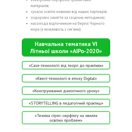
матеріалів;
сучасні освітні новинки від наших партнерів;
оздоровчі заняття за східною методикою;
насолода відпочинком на березі Чорного
моря (є можливість з сім’ями).
Навчальна тематика VІ
Літньої школи «АІРо-2020»
«Case-технології: від теорії до практики»
«Квест-технології в епоху Digital»
«Конструювання діалогічного уроку»
«STORYTELLING в педагогічній практиці»
«Техніка стрес-серфінгу на хвилях
освітніх проблем»