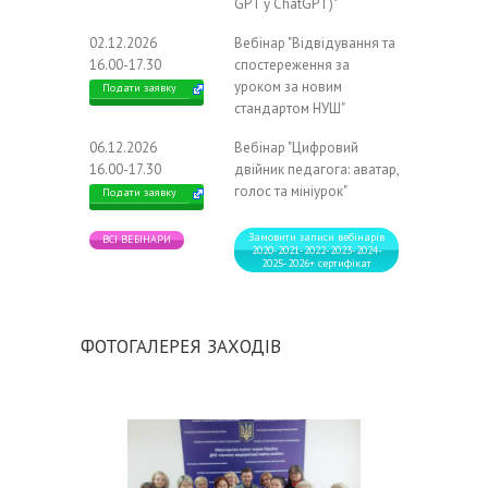
GPT у ChatGPT)"
02.12.2026
Вебінар "Відвідування та
16.00-17.30
спостереження за
уроком за новим
Подати заявку
стандартом НУШ"
06.12.2026
Вебінар "Цифровий
16.00-17.30
двійник педагога: аватар,
голос та мініурок"
Подати заявку
Замовити записи вебінарів
ВСІ ВЕБІНАРИ
2020-2021-2022-2023-2024-
2025-2026+ сертифікат
ФОТОГАЛЕРЕЯ ЗАХОДІВ