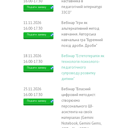
16.00-17.30
наставника в
педагогічній інтернатурі
Подати заявку
ЗЗСО"
11.11.2026
Вебінар "Ігри як
16.00-17.30
альтернативний метод
навчання. Авторська
Подати заявку
навчальна гра "Буремний
похід дроби. Дроби"
18.11.2026
Вебінар "Естетотерапія як
16.00-17.30
технологія психолого-
педагогічного
Подати заявку
супроводу розвитку
дитини"
25.11.2026
Вебінар "Власний
16.00-17.30
цифровий методист:
створюємо
Подати заявку
персонального ШІ-
асистента на своїх
матеріалах (Gemini
Notebook, Gemini Gems,