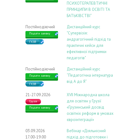
ПСИХОТЕРАПЕВТИЧНІ
ПРИНЦИПИ В ОСВІТІ ТА
БАТЬКІВСТВІ”
Постійнодіючий
Дистанційний курс
"Супервізія:
Подати заявку
андрагогічний підхід та
ГХЗВ
практичні кейси для
ефективної підтримки
педагогів"
Постійнодіючий
Дистанційний курс
“Педагогічна інтернатура
Подати заявку
від А до Я”
ГХЗВ
21-27.09.2026
ХVIІ Міжнародна школа
для освітян у Грузії
Грузія
«Грузинський досвід
Подати заявку
освітніх реформ в умовах
євроінтеграції»
03.09.2026
Вебінар «Діяльнісний
17.00-19.00
підхід до підготовки і