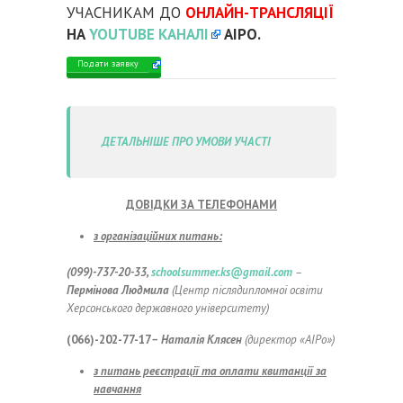
УЧАСНИКАМ ДО
ОНЛАЙН-ТРАНСЛЯЦІЇ
НА
YOUTUBE КАНАЛІ
АІРО.
Подати заявку
ДЕТАЛЬНІШЕ ПРО УМОВИ УЧАСТІ
ДОВІДКИ ЗА ТЕЛЕФОНАМИ
з організаційних питань:
(099)-737-20-33,
schoolsummer.ks@gmail.com
–
Пермінова Людмила
(Центр післядипломної освіти
Херсонського державного університету)
(066)-202-77-17
–
Наталія Клясен
(директор «АІРо»)
з питань реєстрації та оплати квитанції за
навчання