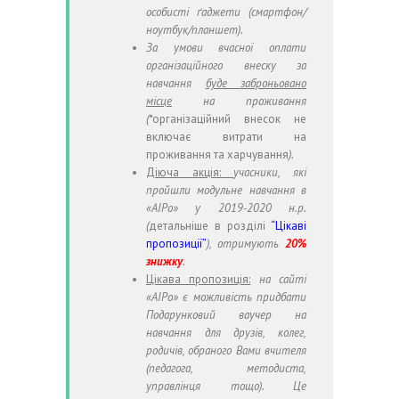
особисті ґаджети (смартфон/
ноутбук/планшет).
За умови вчасної оплати
організаційного внеску за
навчання
буде заброньовано
місце
на проживання
(*
організаційний внесок не
включає витрати на
проживання та харчування
).
Діюча акція:
учасники, які
пройшли модульне навчання в
«АІРо» у 2019-2020 н.р.
(
детальніше в розділі
“Цікаві
пропозиції”
), отримують
20%
знижку
.
Цікава пропозиція:
на сайті
«АІРо» є можливість придбати
Подарунковий ваучер на
навчання для друзів, колег,
родичів, обраного Вами вчителя
(педагога, методиста,
управлінця тощо). Це