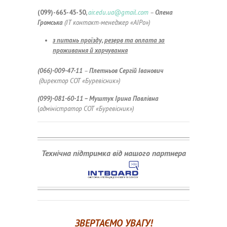
(099)-665-45-50,
air.edu.ua@gmail.com
–
Олена
Громська
(ІТ контакт-менеджер «АІРо»)
з питань проїзду, резерв та оплата за
проживання й харчування
(066)-009-47-11
–
Плетньов Сергій Іванович
(директор СОТ «Буревісник»)
(099)-081-60-11 – Муштук Ірина Павлівна
(
адміністратор СОТ «Буревісник»)
Технічна підтримка від нашого партнера
ЗВЕРТАЄМО УВАГУ!