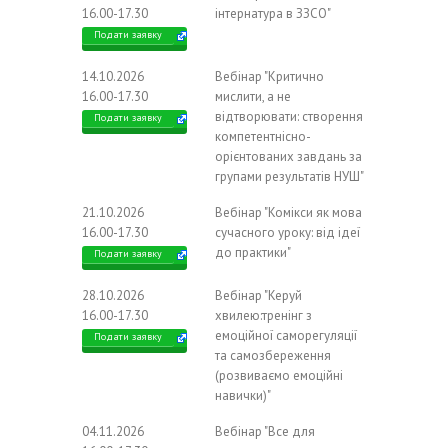
16.00-17.30
інтернатура в ЗЗСО"
Подати заявку
14.10.2026
Вебінар "Критично
16.00-17.30
мислити, а не
відтворювати: створення
Подати заявку
компетентнісно-
орієнтованих завдань за
групами результатів НУШ"
21.10.2026
Вебінар "Комікси як мова
16.00-17.30
сучасного уроку: від ідеї
до практики"
Подати заявку
28.10.2026
Вебінар "Керуй
16.00-17.30
хвилею:тренінг з
емоційної саморегуляції
Подати заявку
та самозбереження
(розвиваємо емоційні
навички)"
04.11.2026
Вебінар "Все для