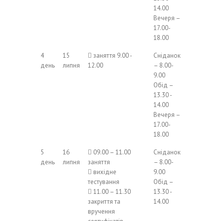
14.00
Вечеря –
17.00-
18.00
4
15
 заняття 9.00 -
Сніданок
день
липня
12.00
– 8.00-
9.00
Обід –
13.30 -
14.00
Вечеря –
17.00-
18.00
5
16
 09.00 – 11.00
Сніданок
день
липня
заняття
– 8.00-
 вихідне
9.00
тестування
Обід –
 11.00 – 11.30
13.30 -
закриття та
14.00
вручення