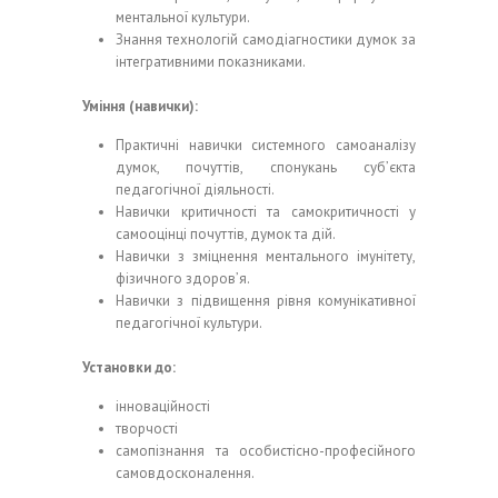
ментальної культури.
Знання технологій самодіагностики думок за
інтегративними показниками.
Уміння (навички):
Практичні навички системного самоаналізу
думок, почуттів, спонукань суб’єкта
педагогічної діяльності.
Навички критичності та самокритичності у
самооцінці почуттів, думок та дій.
Навички з зміцнення ментального імунітету,
фізичного здоров’я.
Навички з підвищення рівня комунікативної
педагогічної культури.
Установки до:
інноваційності
творчості
самопізнання та особистісно-професійного
самовдосконалення.