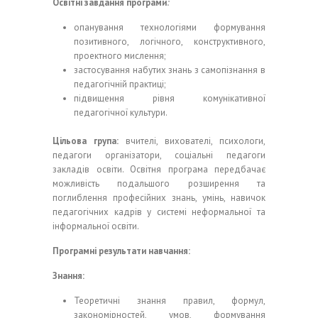
Освітні завдання програми
:
опанування технологіями формування
позитивного, логічного, конструктивного,
проектного мислення;
застосування набутих знань з самопізнання в
педагогічній практиці;
підвищення рівня комунікативної
педагогічної культури.
Цільова група:
вчителі, вихователі, психологи,
педагоги організатори, соціальні педагоги
закладів освіти. Освітня програма передбачає
можливість подальшого розширення та
поглиблення професійних знань, умінь, навичок
педагогічних кадрів у системі неформальної та
інформальної освіти.
Програмні результати навчання:
Знання:
Теоретичні знання правил, формул,
закономірностей, умов, формування