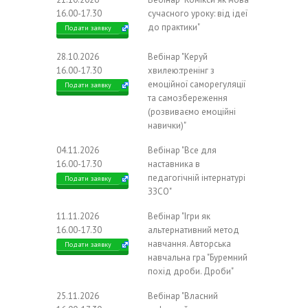
16.00-17.30
сучасного уроку: від ідеї
до практики"
Подати заявку
28.10.2026
Вебінар "Керуй
16.00-17.30
хвилею:тренінг з
емоційної саморегуляції
Подати заявку
та самозбереження
(розвиваємо емоційні
навички)"
04.11.2026
Вебінар "Все для
16.00-17.30
наставника в
педагогічній інтернатурі
Подати заявку
ЗЗСО"
11.11.2026
Вебінар "Ігри як
16.00-17.30
альтернативний метод
навчання. Авторська
Подати заявку
навчальна гра "Буремний
похід дроби. Дроби"
25.11.2026
Вебінар "Власний