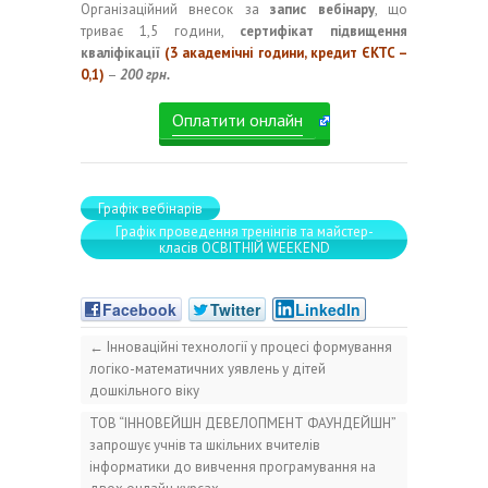
Організаційний внесок за
запис вебінару
, що
триває 1,5 години,
сертифікат підвищення
кваліфікації
(3 академічні години, кредит ЄКТС –
0,1)
–
200 грн.
Оплатити онлайн
Графік вебінарів
Графік проведення тренінгів та майстер-
класів ОСВІТНІЙ WEEKEND
Facebook
Twitter
LinkedIn
←
Інноваційні технології у процесі формування
логіко-математичних уявлень у дітей
дошкільного віку
ТОВ “ІННОВЕЙШН ДЕВЕЛОПМЕНТ ФАУНДЕЙШН”
запрошує учнів та шкільних вчителів
інформатики до вивчення програмування на