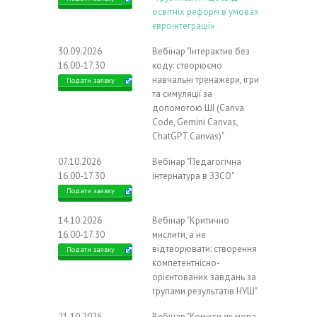
освітніх реформ в умовах
євроінтеграції»
30.09.2026
Вебінар "Інтерактив без
16.00-17.30
коду: створюємо
навчальні тренажери, ігри
Подати заявку
та симуляції за
допомогою ШІ (Canva
Code, Gemini Canvas,
ChatGPT Canvas)"
07.10.2026
Вебінар "Педагогічна
16.00-17.30
інтернатура в ЗЗСО"
Подати заявку
14.10.2026
Вебінар "Критично
16.00-17.30
мислити, а не
відтворювати: створення
Подати заявку
компетентнісно-
орієнтованих завдань за
групами результатів НУШ"
21.10.2026
Вебінар "Комікси як мова