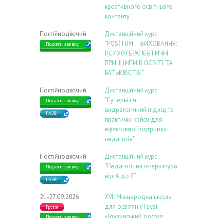
креативного освітнього
контенту”
Постійнодіючий
Дистанційний курс
“POSİTUM – ВИХОВАННЯ:
Подати заявку
ПСИХОТЕРАПЕВТИЧНІ
ПРИНЦИПИ В ОСВІТІ ТА
БАТЬКІВСТВІ”
Постійнодіючий
Дистанційний курс
"Супервізія:
Подати заявку
андрагогічний підхід та
ГХЗВ
практичні кейси для
ефективної підтримки
педагогів"
Постійнодіючий
Дистанційний курс
“Педагогічна інтернатура
Подати заявку
від А до Я”
ГХЗВ
21-27.09.2026
ХVIІ Міжнародна школа
для освітян у Грузії
Грузія
«Грузинський досвід
Подати заявку