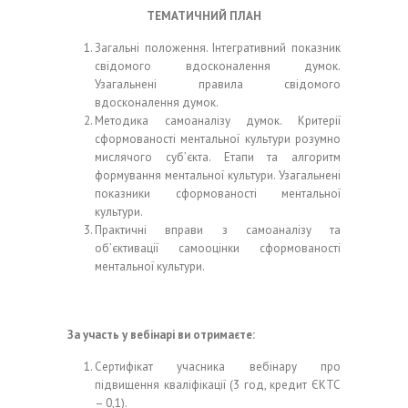
ТЕМАТИЧНИЙ ПЛАН
Загальні положення. Інтегративний показник
свідомого вдосконалення думок.
Узагальнені правила свідомого
вдосконалення думок.
Методика самоаналізу думок. Критерії
сформованості ментальної культури розумно
мислячого суб’єкта. Етапи та алгоритм
формування ментальної культури. Узагальнені
показники сформованості ментальної
культури.
Практичні вправи з самоаналізу та
об’єктивації самооцінки сформованості
ментальної культури.
За участь у вебінарі ви отримаєте:
Сертифікат учасника вебінару про
підвищення кваліфікації (3 год, кредит ЄКТС
– 0,1).