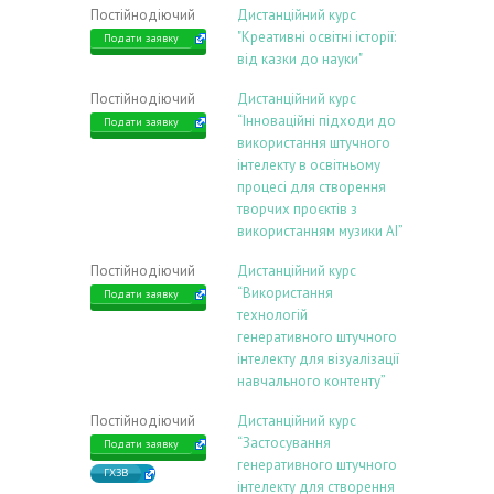
Постійнодіючий
Дистанційний курс
"Креативні освітні історії:
Подати заявку
від казки до науки"
Постійнодіючий
Дистанційний курс
“Інноваційні підходи до
Подати заявку
використання штучного
інтелекту в освітньому
процесі для створення
творчих проєктів з
використанням музики АІ”
Постійнодіючий
Дистанційний курс
“Використання
Подати заявку
технологій
генеративного штучного
інтелекту для візуалізації
навчального контенту”
Постійнодіючий
Дистанційний курс
“Застосування
Подати заявку
генеративного штучного
ГХЗВ
інтелекту для створення