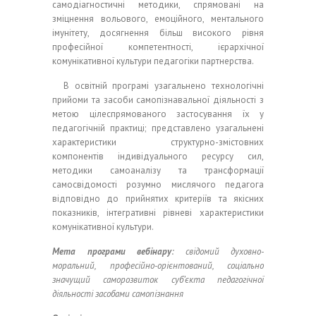
самодіагностичні методики, спрямовані на
зміцнення вольового, емоційного, ментального
імунітету, досягнення більш високого рівня
професійної компетентності, ієрархічної
комунікативної культури педагогіки партнерства.
В освітній програмі узагальнено технологічні
прийоми та засоби самопізнавальної діяльності з
метою цілеспрямованого застосування їх у
педагогічній практиці; представлено узагальнені
характеристики структурно-змістовних
компонентів індивідуального ресурсу сил,
методики самоаналізу та трансформації
самосвідомості розумно мислячого педагога
відповідно до прийнятих критеріїв та якісних
показників, інтегративні рівневі характеристики
комунікативної культури.
Мета програми вебінару
: свідомий духовно-
моральний, професійно-орієнтований, соціально
значущий саморозвиток суб’єкта педагогічної
діяльності засобами самопізнання