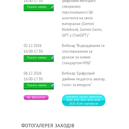
16.00-17.30
цифровий методист:
створюємо
Подати заявку
персонального ШІ-
асистента на своїх
матеріалах (Gemini
Notebook, Gemini Gems,
GPT у ChatGPT)"
02.12.2026
Вебінар "Відвідування та
16.00-17.30
спостереження за
уроком за новим
Подати заявку
стандартом НУШ"
06.12.2026
Вебінар "Цифровий
16.00-17.30
двійник педагога: аватар,
голос та мініурок"
Подати заявку
Замовити записи вебінарів
ВСІ ВЕБІНАРИ
2020-2021-2022-2023-2024-
2025-2026+ сертифікат
ФОТОГАЛЕРЕЯ ЗАХОДІВ