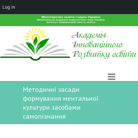
Log In
Методичні засади
формування ментальної
культури засобами
самопізнання