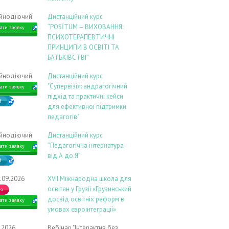
ійнодіючий
Дистанційний курс
“POSİTUM – ВИХОВАННЯ:
ати заявку
ПСИХОТЕРАПЕВТИЧНІ
ПРИНЦИПИ В ОСВІТІ ТА
БАТЬКІВСТВІ”
ійнодіючий
Дистанційний курс
"Супервізія: андрагогічний
ати заявку
підхід та практичні кейси
В
для ефективної підтримки
педагогів"
ійнодіючий
Дистанційний курс
“Педагогічна інтернатура
ати заявку
від А до Я”
В
.09.2026
ХVIІ Міжнародна школа для
освітян у Грузії «Грузинський
ія
досвід освітніх реформ в
ати заявку
умовах євроінтеграції»
9.2026
Вебінар "Інтерактив без