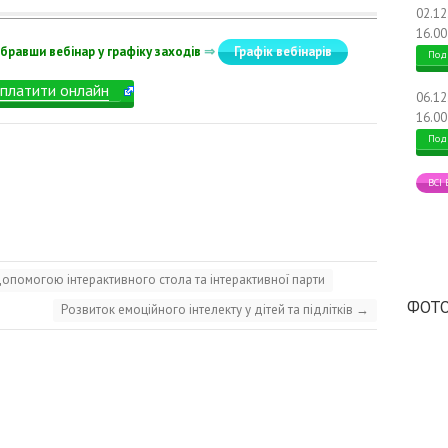
02.1
16.00
бравши вебінар у графіку заходів
⇒
Графік вебінарів
Под
платити онлайн
06.1
16.00
Под
ВСІ
 допомогою інтерактивного стола та інтерактивної парти
ФОТО
Розвиток емоційного інтелекту у дітей та підлітків
→