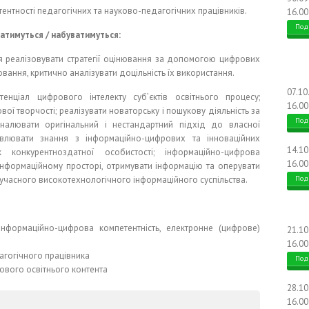
ентності педагогічних та науково-педагогічних працівників.
16.00
Под
атимуться / набуватимуться:
ня реалізовувати стратегії оцінювання за допомогою цифрових
ювання, критично аналізувати доцільність їх використання.
07.10
тенціал цифрового інтелекту суб’єктів освітнього процесу;
16.00
ої творчості; реалізувати новаторську і пошукову діяльність за
Под
налювати оригінальний і нестандартний підхід до власної
овлювати знання з інформаційно-цифрових та інноваційних
14.1
конкурентноздатної особистості; інформаційно-цифрова
16.00
 інформаційному просторі, отримувати інформацію та оперувати
учасного високотехнологічного інформаційного суспільства.
Под
 інформаційно-цифрова компетентність, електронне (цифрове)
21.1
16.00
агогічного працівника
Под
ового освітнього контента
28.1
16.00