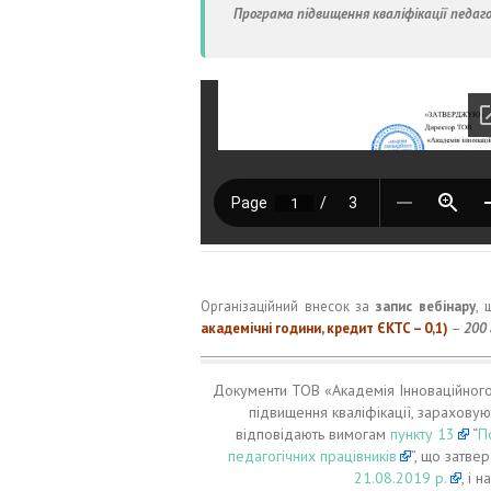
Програма підвищення кваліфікації педаго
Організаційний внесок за
запис вебінару
, 
академічні години, кредит ЄКТС – 0,1)
–
200 
Документи ТОВ «Академія Інноваційного р
підвищення кваліфікації, зараховуют
відповідають вимогам
пункту 13
“
П
педагогічних працівників
”, що затв
21.08.2019 р.
, і 