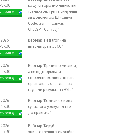
-17.30
коду: створюємо навчальні
тренажери, ігри та симуляції
ати заявку
за допомогою ШІ (Canva
Code, Gemini Canvas,
ChatGPT Canvas)"
.2026
Вебінар "Педагогічна
-17.30
інтернатура в ЗЗСО"
ати заявку
0.2026
Вебінар "Критично мислити,
-17.30
а не відтворювати:
створення компетентнісно-
ати заявку
орієнтованих завдань за
групами результатів НУШ"
0.2026
Вебінар "Комікси як мова
-17.30
сучасного уроку: від ідеї
до практики"
ати заявку
0.2026
Вебінар "Керуй
-17.30
хвилею:тренінг з емоційної