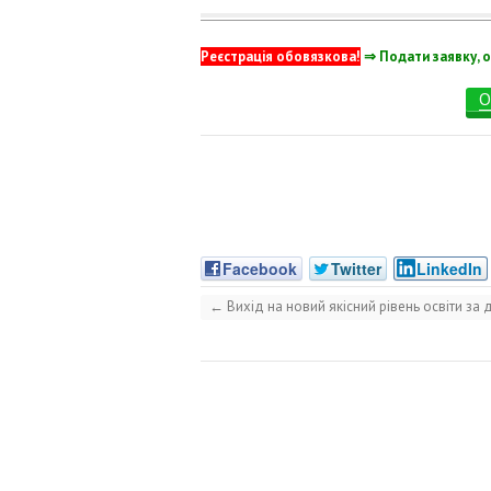
Реєстрація обовязкова!
⇒ Подати заявку, о
О
Facebook
Twitter
LinkedIn
←
Вихід на новий якісний рівень освіти за