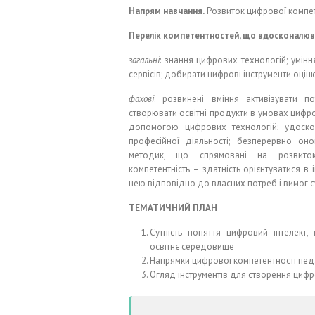
Напрям навчання.
Розвиток цифрової компет
Перелік компетентностей, що вдосконалюв
загальні
: знання цифрових технологій; умін
сервісів; добирати цифрові інструменти оцін
фахові
: розвинені вміння активізувати по
створювати освітні продукти в умовах цифров
допомогою цифрових технологій; удоско
професійної діяльності; безперервно он
методик, що спрямовані на розвиток 
компетентність – здатність орієнтуватися в
нею відповідно до власних потреб і вимог с
ТЕМАТИЧНИЙ ПЛАН
Сутність поняття цифровий інтелект,
освітнє середовище
Напрямки цифрової компетентності пед
Огляд інструментів для створення цифр