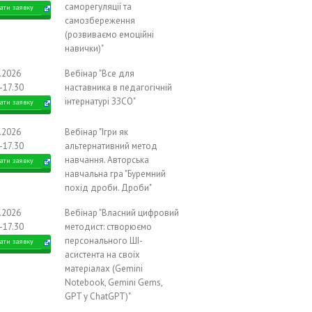
саморегуляції та
ати заявку
самозбереження
(розвиваємо емоційні
навички)"
1.2026
Вебінар "Все для
-17.30
наставника в педагогічній
інтернатурі ЗЗСО"
ати заявку
1.2026
Вебінар "Ігри як
-17.30
альтернативний метод
навчання. Авторська
ати заявку
навчальна гра "Буремний
похід дроби. Дроби"
1.2026
Вебінар "Власний цифровий
-17.30
методист: створюємо
персонального ШІ-
ати заявку
асистента на своїх
матеріалах (Gemini
Notebook, Gemini Gems,
GPT у ChatGPT)"