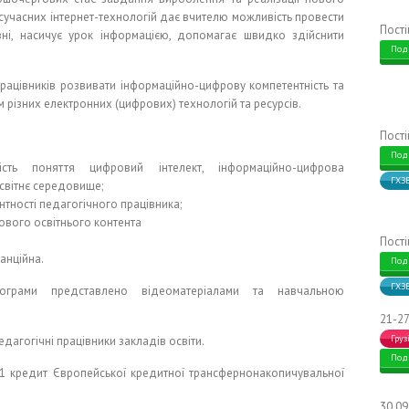
сучасних інтернет-технологій дає вчителю можливість провести
Пост
ні, насичує урок інформацією, допомагає швидко здійснити
Под
рацівників розвивати інформаційно-цифрову компетентність та
м різних електронних (цифрових) технологій та ресурсів.
Пост
Под
сть поняття цифровий інтелект, інформаційно-цифрова
ГХЗ
освітнє середовище;
тності педагогічного працівника;
ового освітнього контента
Пост
анційна.
Под
ГХЗ
грами представлено відеоматеріалами та навчальною
21-27
Груз
едагогічні працівники закладів освіти.
Под
1 кредит Європейської кредитної трансфернонакопичувальної
30.0