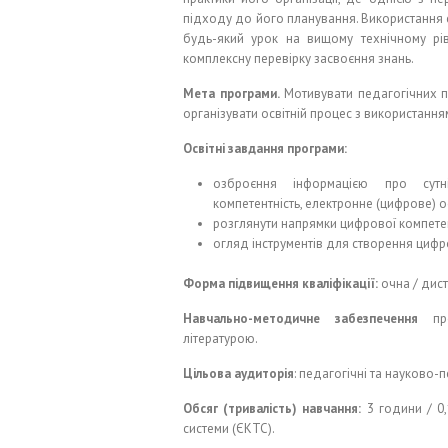
підходу до його планування. Використання 
будь-який урок на вищому технічному рів
комплексну перевірку засвоєння знань.
Мета програми.
Мотивувати педагогічних п
організувати освітній процес з використання
Освітні завдання програми:
озброєння інформацією про сутні
компетентність, електронне (цифрове) 
розглянути напрямки цифрової компетен
огляд інструментів для створення цифр
Форма підвищення кваліфікації:
очна / дист
Навчально-методичне забезпечення
про
літературою.
Цільова аудиторія
: педагогічні та науково-п
Обсяг (тривалість) навчання:
3 години / 0,
системи (ЄКТС).