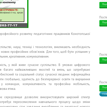
Под
Пост
Под
професійного розвитку педагогічних працівників Конотопської
пільстві, науці, техніці і технологіях, викликають необхідність
 нових професійних обов’язків. Для того, щоб бути успішним у
Пост
льним, креативним, комунікативним.
Под
сть, у якій живе сучасне суспільство. В умовах цифрового
я багато найважливіших якостей та вмінь, що затребувані
обистісний та соціальний статус сучасної людини: інформаційна
лити глобально, здатність до безперервної освіти та вирішення
Пост
у командах, комунікативність та професійна мобільність,
Под
вова етика.
ГХЗ
тнє середовище дозволяє використовувати широкий спектр
 потребує переосмислення навчального процесу щодо зміни
ершочергових стає завдання вироблення та реалізації нового