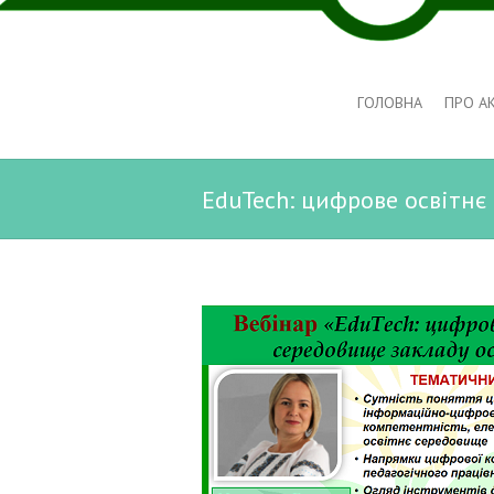
ГОЛОВНА
ПРО А
EduTech: цифрове освітнє