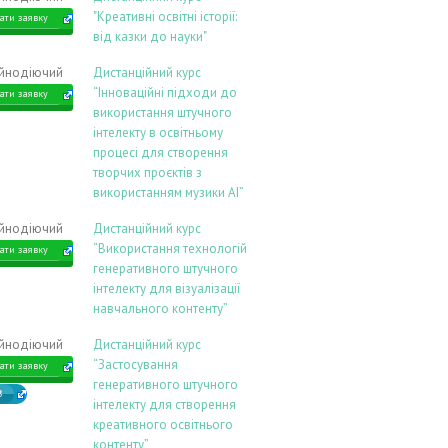
"Креативні освітні історії:
ати заявку
від казки до науки"
ійнодіючий
Дистанційний курс
“Інноваційні підходи до
ати заявку
використання штучного
інтелекту в освітньому
процесі для створення
творчих проєктів з
використанням музики АІ”
ійнодіючий
Дистанційний курс
“Використання технологій
ати заявку
генеративного штучного
інтелекту для візуалізації
навчального контенту”
ійнодіючий
Дистанційний курс
“Застосування
ати заявку
генеративного штучного
В
інтелекту для створення
креативного освітнього
контенту”