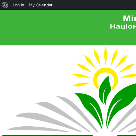
About
Log In
My Calendar
WordPress