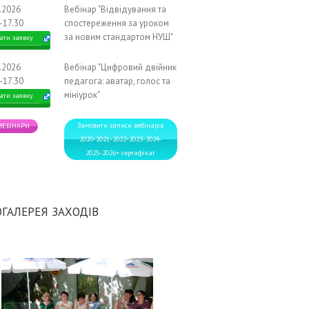
2.2026
Вебінар "Відвідування та
-17.30
спостереження за уроком
за новим стандартом НУШ"
ати заявку
2.2026
Вебінар "Цифровий двійник
-17.30
педагога: аватар, голос та
мініурок"
ати заявку
Замовити записи вебінарів
 ВЕБІНАРИ
2020-2021-2022-2023-2024-
2025-2026+ сертифікат
ГАЛЕРЕЯ ЗАХОДІВ