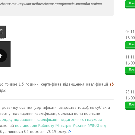
гічних та науково-педагогічних працівників закладів освіти
Под
04.1
16.00
Под
11.1
16.00
Под
що триває 1,5 години,
сертифікат підвищення кваліфікації
(3
грн.
25.1
16.00
Под
озвитку освіти» (сертифікати, свідоцтва тощо), як суб’єкта
ься у підвищення кваліфікації, оскільки вони повністю
орядку підвищення кваліфікації педагогічних і науково-
ерджений
постановою Кабінету Міністрів України №800 від
набув чинності 03 вересня 2019 року.