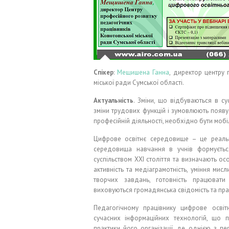
Спікер
:
Мещишена Ганна
, директор центру 
міської ради Сумської області.
Актуальність
. Зміни, що відбуваються в сус
зміни трудових функцій і зумовлюють появу
професійній діяльності, необхідно бути мобі
Цифрове освітнє середовище – це реальні
середовища навчання в учнів формуєтьс
суспільством XXI століття та визначають ос
активність та медіаграмотність, уміння мис
творчих завдань, готовність працювати 
виховуються громадянська свідомість та пра
Педагогічному працівнику цифрове осві
сучасних інформаційних технологій, що
практики його організації, де однією з п