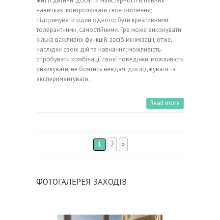
житті дитини: досягти майстерності в певних
навичках; контролювати своє оточення;
підтримувати один одного; бути креативними;
толерантними, самостійними. Гра може виконувати
кілька важливих функцій: засіб мінімізації, отже,
наслідки своїх дій та навчання; можливість
спробувати комбінації своєї поведінки; можливість
ризикувати, не боятись невдач; досліджувати та
експериментувати;…
Read more
1
2
»
ФОТОГАЛЕРЕЯ ЗАХОДІВ