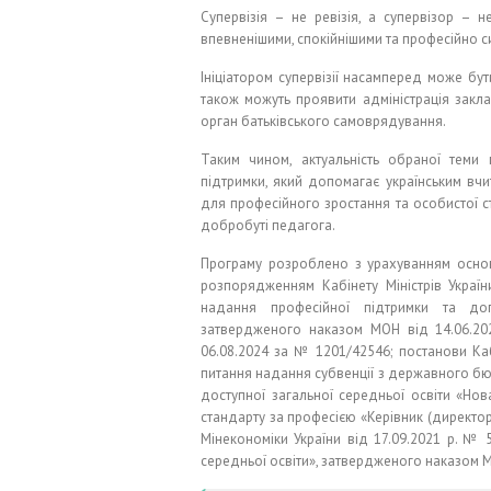
Супервізія – не ревізія, а супервізор – 
впевненішими, спокійнішими та професійно с
Ініціатором супервізії насамперед може бут
також можуть проявити адміністрація закла
орган батьківського самоврядування.
Таким чином, актуальність обраної теми п
підтримки, який допомагає українським вч
для професійного зростання та особистої ст
добробуті педагога.
Програму розроблено з урахуванням основ
розпорядженням Кабінету Міністрів Укра
надання професійної підтримки та допо
затвердженого наказом МОН від 14.06.202
06.08.2024 за № 1201/42546; постанови Каб
питання надання субвенції з державного бю
доступної загальної середньої освіти «Нов
стандарту за професією «Керівник (директор
Мінекономіки України від 17.09.2021 р. № 
середньої освіти», затвердженого наказом Мін