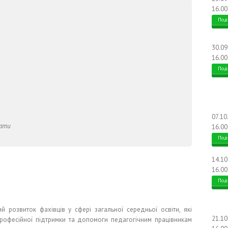
16.00
Под
30.0
16.00
Под
07.10
лати
16.00
Под
14.1
16.00
Под
й розвиток фахівців у сфері загальної середньої освіти, які
21.1
рофесійної підтримки та допомоги педагогічним працівникам