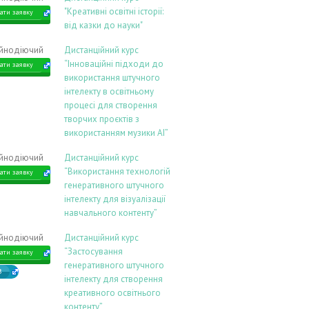
"Креативні освітні історії:
ати заявку
від казки до науки"
ійнодіючий
Дистанційний курс
“Інноваційні підходи до
ати заявку
використання штучного
інтелекту в освітньому
процесі для створення
творчих проєктів з
використанням музики АІ”
ійнодіючий
Дистанційний курс
“Використання технологій
ати заявку
генеративного штучного
інтелекту для візуалізації
навчального контенту”
ійнодіючий
Дистанційний курс
“Застосування
ати заявку
генеративного штучного
В
інтелекту для створення
креативного освітнього
контенту”