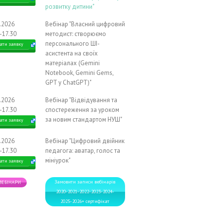
розвитку дитини"
1.2026
Вебінар "Власний цифровий
-17.30
методист: створюємо
персонального ШІ-
ати заявку
асистента на своїх
матеріалах (Gemini
Notebook, Gemini Gems,
GPT у ChatGPT)"
2.2026
Вебінар "Відвідування та
-17.30
спостереження за уроком
за новим стандартом НУШ"
ати заявку
2.2026
Вебінар "Цифровий двійник
-17.30
педагога: аватар, голос та
мініурок"
ати заявку
Замовити записи вебінарів
 ВЕБІНАРИ
2020-2021-2022-2023-2024-
2025-2026+ сертифікат