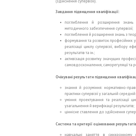
(здійснення супервізії).
Завдання підвищення кваліфікації:
поглиблення й розширення знань 
методичного забезпечення супервізії;
поглиблення й розширення знань з теорії 
формування та розвиток професійних умі
реалізації циклу супервізії, вибору еф
результатів та ін.;
активізація розвитку значущих професі
самовдосконалення, саморегуляції та ре
Очікувані результати підвищення кваліфікац
знання й розуміння: нормативно-прав
практики супервізії у загальній середній 
уміння: проектування та реалізації ци
узагальнення й верифікації результатів;
ціннісне ставлення до здійснення супе
Система та критерії оцінювання результатів
навчальні заняття в синхронному 