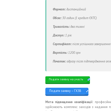
Формат:
дистанційний
Обсяг:
30 годин (1 кредит ЄКТС)
Тривалість:
два тижні
Доступ:
1 рік
Сертифікат:
після успішного завершення
Вартість:
1200 грн
Початок:
одразу після підтвердження оп
Подати заявку на участь
Подати заявку – ГХЗВ
Мета підвищення кваліфікації:
професійни
здійснюють комплекс заходів з надання п