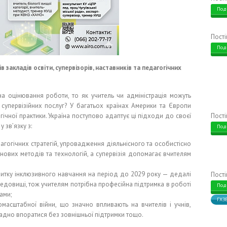
Под
Пост
Под
 закладів освіти, супервізорів, наставників та педагогічних
на оцінювання роботи, то як учитель чи адміністрація можуть
 супервізійних послуг? У багатьох країнах Америки та Європи
ічної практики. Україна поступово адаптує ці підходи до своєї
Пост
 звʼязку з:
Под
гогічних стратегій, упровадження діяльнісного та особистісно
нових методів та технологій, а супервізія допомагає вчителям
звитку інклюзивного навчання на період до 2029 року — дедалі
Пост
едовищі, тож учителям потрібна професійна підтримка в роботі
Под
ами;
ГХЗ
масштабної війни, що значно впливають на вчителів і учнів,
ладно впоратися без зовнішньої підтримки тощо.