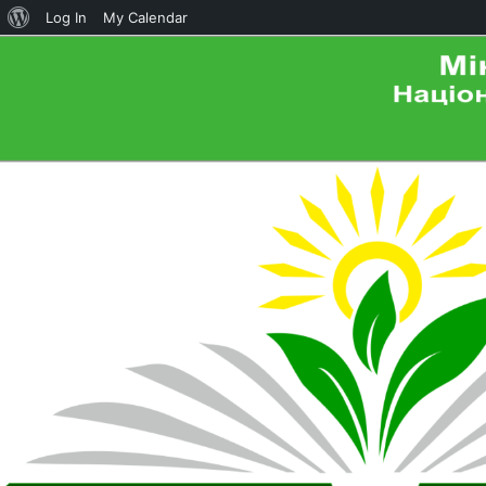
About
Log In
My Calendar
WordPress