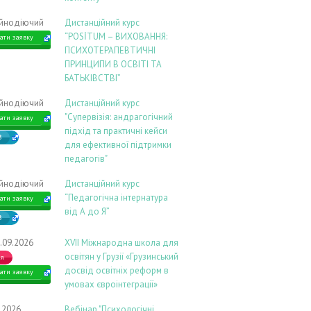
ійнодіючий
Дистанційний курс
“POSİTUM – ВИХОВАННЯ:
ати заявку
ПСИХОТЕРАПЕВТИЧНІ
ПРИНЦИПИ В ОСВІТІ ТА
БАТЬКІВСТВІ”
ійнодіючий
Дистанційний курс
"Супервізія: андрагогічний
ати заявку
підхід та практичні кейси
В
для ефективної підтримки
педагогів"
ійнодіючий
Дистанційний курс
“Педагогічна інтернатура
ати заявку
від А до Я”
В
.09.2026
ХVIІ Міжнародна школа для
освітян у Грузії «Грузинський
ія
досвід освітніх реформ в
ати заявку
умовах євроінтеграції»
9.2026
Вебінар "Психологічні