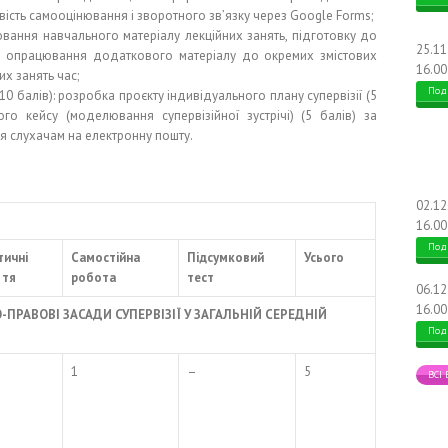
ість самооцінювання і зворотного зв’язку через Google Forms;
ання навчального матеріалу лекційних занять, підготовку до
25.1
не опрацювання додаткового матеріалу до окремих змістових
16.00
их занять час;
Под
0 балів): розробка проєкту індивідуального плану супервізії (5
ого кейсу (моделювання супервізійної зустрічі) (5 балів) за
я слухачам на електронну пошту.
02.1
16.00
Под
тичні
Самостійна
Підсумковий
Усього
ття
робота
тест
06.1
16.00
ПРАВОВІ ЗАСАДИ СУПЕРВІЗІЇ У ЗАГАЛЬНІЙ СЕРЕДНІЙ
Под
1
–
5
ВСІ