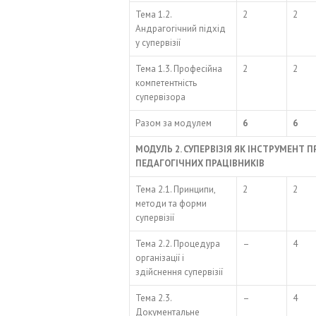
Тема 1.2.
2
2
Андрагогічний підхід
у супервізії
Тема 1.3. Професійна
2
2
компетентність
супервізора
Разом за модулем
6
6
МОДУЛЬ 2. СУПЕРВІЗІЯ ЯК ІНСТРУМЕНТ
ПЕДАГОГІЧНИХ ПРАЦІВНИКІВ
Тема 2.1. Принципи,
2
2
методи та форми
супервізії
Тема 2.2. Процедура
–
4
організації і
здійснення супервізії
Тема 2.3.
–
4
Документальне