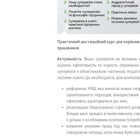
Практичний дистанційний курс для керівників
працівників.
Актуальність
: Якщо супервізія не впливає 
оцінити ефективність та користь отриманих
супервізія є обов’язковою частиною педагог
системи освіти. Це необхідність для вчителів у
реформою НУШ, яка вимагає нових педа
орієнтованого підходів, використання 
ефективно адаптуватися до змін;
реалізацією Національної стратегії ро
більше шкіл працює в інклюзивному сер
з дітьми з особливими освітніми потреб
важкими умовами праці під час повно
створюючи ситуації, коли може бути ск