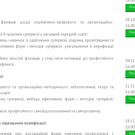
16.00
Под
28.1
фахівців щодо нормативно-правового та організаційно-
16.00
Под
й практики супервізії у загальній середній освіті;
нь і навичок із здійснення супервізії, зокрема, проєктування та
ективних форм і методів супервізії, узагальнення й верифікації
йних якостей фахівців, у тому числі мотивації до професійного
04.1
флексії.
16.00
Под
ії.
11.1
ового та організаційно-методичного забезпечення, теорії та
16.00
освіті;
клу супервізії, вибору ефективних форм і методів супервізії,
Под
рвізії, професійного самовдосконалення та саморозвитку.
18.1
 підвищення кваліфікації:
16.00
режимі при дистанційній формі навчання проводяться з
Под