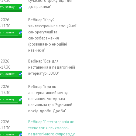
-17.30
сучасного уроку: від ідеї
до практики"
ати заявку
0.2026
Вебінар "Керуй
-17.30
хвилею:тренінг з емоційної
саморегуляції та
ати заявку
самозбереження
(розвиваємо емоційні
навички)"
1.2026
Вебінар "Все для
-17.30
наставника в педагогічній
інтернатурі ЗЗСО"
ати заявку
1.2026
Вебінар "Ігри як
-17.30
альтернативний метод
навчання. Авторська
ати заявку
навчальна гра "Буремний
похід дроби. Дроби"
1.2026
Вебінар "Естетотерапія як
-17.30
технологія психолого-
педагогічного супроводу
ати заявку