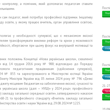
не контролер, а помічник, який допомагає педагогам ставати
Пост
ильнішими.
Под
и сам педагог, який потребує професійної підтримки. Ініціативу
ду освіти, у якому працює вчитель, орган управління освітою,
олягає у необхідності супервізії, що є механізмом якісної
Пост
ителям трансформувати виклики реформ та кризи у можливості
Под
ійкості, зберігаючи при цьому фокус на внутрішній мотивації та
ГХЗ
них положень Концепції «Нова українська школа», схваленої
їни від 14 грудня 2016 року № 988; відповідно до Порядку
Пост
моги педагогічним працівникам (здійснення супервізії),
Под
4 № 855 та зареєстрованого в Міністерстві юстиції України
ГХЗ
інету Міністрів України від 05 липня 2024 року № 796 «Деякі
джету місцевим бюджетам на забезпечення якісної, сучасної та
21-27
а українська школа (далі — НУШ)» у 2024 році»; професійного
Груз
) закладу загальної середньої освіти», затвердженого наказом
Под
568-21 та професійного стандарту «Вчитель закладу загальної
істерства освіти і науки України від 29.08.2024 № 1225.
23.0