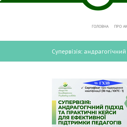
ГОЛОВНА
ПРО А
Супервізія: андрагогічни