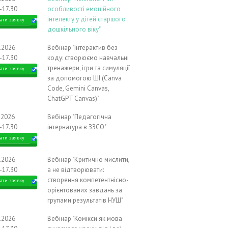
-17.30
особливості емоційного
інтелекту у дітей старшого
ати заявку
дошкільного віку"
9.2026
Вебінар "Інтерактив без
-17.30
коду: створюємо навчальні
тренажери, ігри та симуляції
ати заявку
за допомогою ШІ (Canva
Code, Gemini Canvas,
ChatGPT Canvas)"
.2026
Вебінар "Педагогічна
-17.30
інтернатура в ЗЗСО"
ати заявку
0.2026
Вебінар "Критично мислити,
-17.30
а не відтворювати:
створення компетентнісно-
ати заявку
орієнтованих завдань за
групами результатів НУШ"
0.2026
Вебінар "Комікси як мова