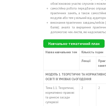
обов’язковою участю слухачів з можлив
самостійна робота передбачає опрацюв
практичних занять, а також самостій
модулів або тем у вільний від аудиторн
виконання практичних завдань/кейсів (1
балів); аналіз та вирішення практичн
допомогою чек-листів, які надсилаютьс
Навчально-тематичний план
Назва навчальних тем
Кількість годин
Лекції
Прак
заня
МОДУЛЬ 1
. ТЕОРЕТИЧНІ ТА НОРМАТИВНО-
ОСВІТІ В УМОВАХ СЬОГОДЕННЯ
Тема 1.1. Теоретичні,
2
2
нормативно-правові
та ціннісні засади
супервізії