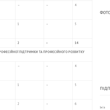
–
–
4
ФОТО
1
–
5
2
–
14
 ПРОФЕСІЙНОЇ ПІДТРИМКИ ТА ПРОФЕСІЙНОГО РОЗВИТКУ
–
–
4
1
–
5
ПІДП
2
–
6
Ім'я