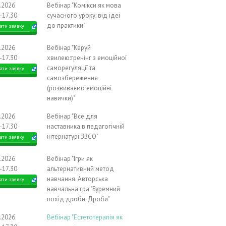
0.2026
Вебінар "Комікси як мова
-17.30
сучасного уроку: від ідеї
до практики"
ати заявку
0.2026
Вебінар "Керуй
-17.30
хвилею:тренінг з емоційної
саморегуляції та
ати заявку
самозбереження
(розвиваємо емоційні
навички)"
1.2026
Вебінар "Все для
-17.30
наставника в педагогічній
інтернатурі ЗЗСО"
ати заявку
1.2026
Вебінар "Ігри як
-17.30
альтернативний метод
навчання. Авторська
ати заявку
навчальна гра "Буремний
похід дроби. Дроби"
1.2026
Вебінар "Естетотерапія як