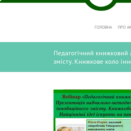
ГОЛОВНА
ПРО А
Педагогічний книжковий а
змісту. Книжкове коло інн