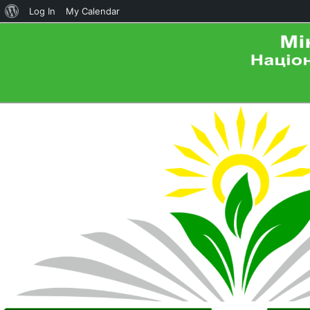
About
Log In
My Calendar
WordPress