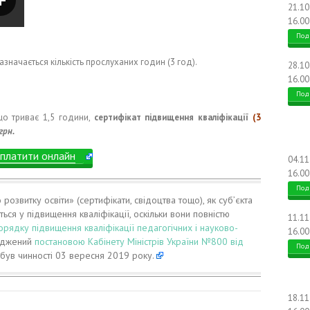
21.1
16.00
Под
азначається кількість прослуханих годин (3 год).
28.1
16.00
Под
що триває 1,5 години,
сертифікат підвищення кваліфікації
(3
грн.
платити онлайн
04.1
16.00
Под
озвитку освіти» (сертифікати, свідоцтва тощо), як суб’єкта
ься у підвищення кваліфікації, оскільки вони повністю
11.1
орядку підвищення кваліфікації педагогічних і науково-
16.00
ерджений
постановою Кабінету Міністрів України №800 від
Под
набув чинності 03 вересня 2019 року.
18.1