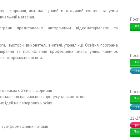
у інформації, яка має цінний методичний контент та уміти
вчальний матеріал.
Пост
Под
ограми представлено авторськими відеоматеріалами та
ги, тьютори, вихователі, вчителі, управлінці. Освітня програма
ирення та поглиблення професійних знань, умінь, навичок
Пост
та інформальної освіти.
Под
ГХЗ
 великих об’ємів інформації
Пост
сконалення навчального процесу та самоосвіти
Под
х ідей на паперових носіях
ГХЗ
21-27
Груз
ізу інформаційних потоків
Под