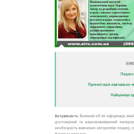
КНИ
Педаго
Презентація навчально-м
Найцінніші і
Актуальність:
Великий об’єм інформації, яки
достовірний та наукововивірений матеріал
необхідність вивчення алгоритмів пошуку, с
фактів та методик.