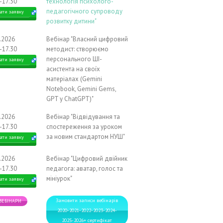
-17.30
технологія психолого-
педагогічного супроводу
ати заявку
розвитку дитини"
1.2026
Вебінар "Власний цифровий
-17.30
методист: створюємо
персонального ШІ-
ати заявку
асистента на своїх
матеріалах (Gemini
Notebook, Gemini Gems,
GPT у ChatGPT)"
2.2026
Вебінар "Відвідування та
-17.30
спостереження за уроком
за новим стандартом НУШ"
ати заявку
2.2026
Вебінар "Цифровий двійник
-17.30
педагога: аватар, голос та
мініурок"
ати заявку
Замовити записи вебінарів
 ВЕБІНАРИ
2020-2021-2022-2023-2024-
2025-2026+ сертифікат