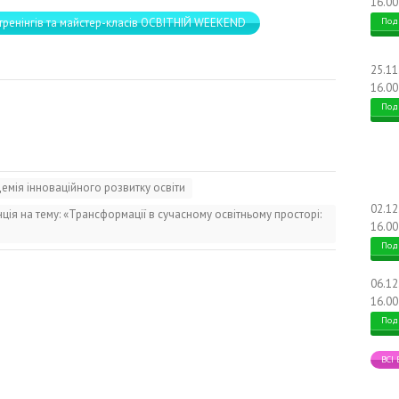
16.00
тренінгів та майстер-класів ОСВІТНІЙ WEEKEND
Под
25.1
16.00
Под
демія інноваційного розвитку освіти
02.1
ія на тему: «Трансформації в сучасному освітньому просторі:
16.00
Под
06.1
16.00
Под
ВСІ