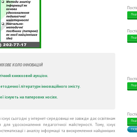
Пост
Под
Пост
Под
ЖКОВЕ КОЛО ІННОВАЦІЙ
гічний книжковий аукціон.
Пост
Под
етодичної літератури інноваційного змісту.
деї існують на паперових носіях.
Пост
й існує сьогодні у інтернет-середовищі не завжди дає освітянам
Под
 для удосконалення педагогічної майстерності. Тому, існує
ГХЗ
истематизації і аналізу інформації та виокремлення найцінніших