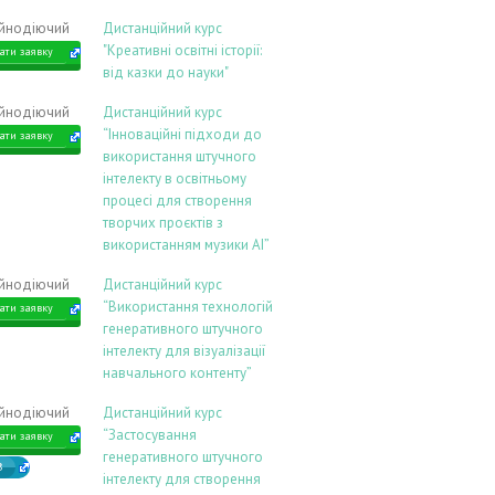
ійнодіючий
Дистанційний курс
"Креативні освітні історії:
ати заявку
від казки до науки"
ійнодіючий
Дистанційний курс
“Інноваційні підходи до
ати заявку
використання штучного
інтелекту в освітньому
процесі для створення
творчих проєктів з
використанням музики АІ”
ійнодіючий
Дистанційний курс
“Використання технологій
ати заявку
генеративного штучного
інтелекту для візуалізації
навчального контенту”
ійнодіючий
Дистанційний курс
“Застосування
ати заявку
генеративного штучного
В
інтелекту для створення