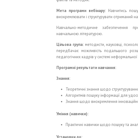
Мета програми вебінару:
Навчитись пошук
виокремлювати і структурувати отриманий на
Навчально-методичне забезпечення пр
навчальною літературою.
Цільова група:
методисти, науковці, психоло
передбачає можливість подальшого розш
педагогічних кадрів у системі неформальної 
Програмні результати навчання:
Знання:
Теоретичні знання щодо структурування
Алгоритмів пошуку інформації для удо
Знання щодо виокремлення інноваційни
Уміння (навички):
Практичні навички щодо пошуку та анал
Установки до: