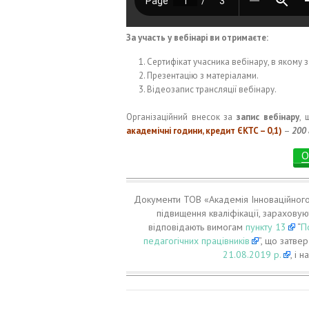
За участь у вебінарі ви отримаєте:
Сертифікат учасника вебінару, в якому з
Презентацію з матеріалами.
Відеозапис трансляції вебінару.
Організаційний внесок за
запис вебінару
, 
академічні години, кредит ЄКТС – 0,1)
–
200 
О
Документи ТОВ «Академія Інноваційного р
підвищення кваліфікації, зараховуют
відповідають вимогам
пункту 13
“
П
педагогічних працівників
”, що затв
21.08.2019 р.
, і 