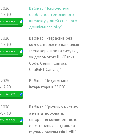
9.2026
Вебінар "Психологічні
-17.30
особливості емоційного
інтелекту у дітей старшого
ати заявку
дошкільного віку"
9.2026
Вебінар "Інтерактив без
-17.30
коду: створюємо навчальні
тренажери, ігри та симуляції
ати заявку
за допомогою ШІ (Canva
Code, Gemini Canvas,
ChatGPT Canvas)"
.2026
Вебінар "Педагогічна
-17.30
інтернатура в ЗЗСО"
ати заявку
0.2026
Вебінар "Критично мислити,
-17.30
а не відтворювати:
створення компетентнісно-
ати заявку
орієнтованих завдань за
групами результатів НУШ"