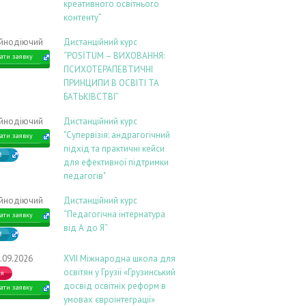
креативного освітнього
контенту”
ійнодіючий
Дистанційний курс
“POSİTUM – ВИХОВАННЯ:
ати заявку
ПСИХОТЕРАПЕВТИЧНІ
ПРИНЦИПИ В ОСВІТІ ТА
БАТЬКІВСТВІ”
ійнодіючий
Дистанційний курс
"Супервізія: андрагогічний
ати заявку
підхід та практичні кейси
В
для ефективної підтримки
педагогів"
ійнодіючий
Дистанційний курс
“Педагогічна інтернатура
ати заявку
від А до Я”
В
.09.2026
ХVIІ Міжнародна школа для
освітян у Грузії «Грузинський
ія
досвід освітніх реформ в
ати заявку
умовах євроінтеграції»