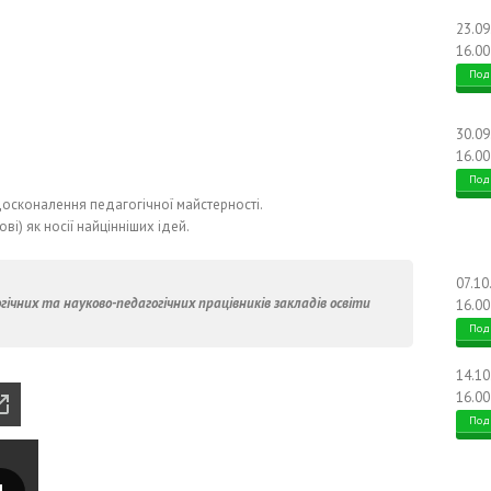
23.0
16.00
Под
30.0
16.00
Под
досконалення педагогічної майстерності.
і) як носії найцінніших ідей.
07.10
гічних та науково-педагогічних працівників закладів освіти
16.00
Под
14.1
16.00
Под