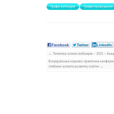
Графік вебінарів
Графік проведення 
Facebook
Twitter
LinkedIn
←
Тематика осінніх вебінарів – 2021 – Ака
Всеукраїнська науково-практична конференц
глибинні аспекти розвитку освіти»
→