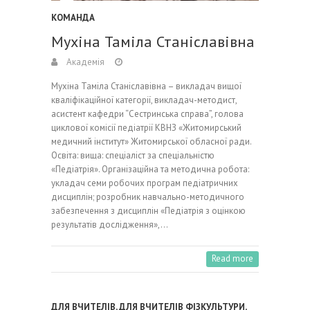
КОМАНДА
Мухіна Таміла Станіславівна
Академія
Мухіна Таміла Станіславівна – викладач вищої
кваліфікаційної категорії, викладач-методист,
асистент кафедри “Сестринська справа”, голова
циклової комісії педіатрії КВНЗ «Житомирський
медичний інститут» Житомирської обласної ради.
Освіта: вища: спеціаліст за спеціальністю
«Педіатрія». Організаційна та методична робота:
укладач семи робочих програм педіатричних
дисциплін; розробник навчально-методичного
забезпечення з дисциплін «Педіатрія з оцінкою
результатів дослідження»,…
Read more
ДЛЯ ВЧИТЕЛІВ
,
ДЛЯ ВЧИТЕЛІВ ФІЗКУЛЬТУРИ
,