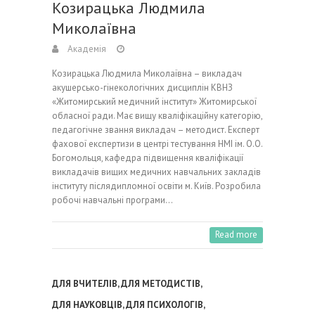
Козирацька Людмила
Миколаївна
Академія
Козирацька Людмила Миколаївна – викладач
акушерсько-гінекологічних дисциплін КВНЗ
«Житомирський медичний інститут» Житомирської
обласної ради. Має вищу кваліфікаційну категорію,
педагогічне звання викладач – методист. Експерт
фахової експертизи в центрі тестування НМІ ім. О.О.
Богомольця, кафедра підвищення кваліфікації
викладачів вищих медичних навчальних закладів
інституту післядипломної освіти м. Київ. Розробила
робочі навчальні програми…
Read more
ДЛЯ ВЧИТЕЛІВ
,
ДЛЯ МЕТОДИСТІВ
,
ДЛЯ НАУКОВЦІВ
,
ДЛЯ ПСИХОЛОГІВ
,