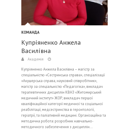
КОМАНДА
Купріяненко Анжела
Василівна
Академія
Купріяненко Анжела Василівна – магістр за
спеціальністю «Сестринська справа», спеціалізації
«Акушерська справа, науковий співробітник»,
магістр за спеціальністю «Педагогіка», викладач
терапевтичних дисциплін КВНЗ «Житомирський
медичний інститут» ЖОР, викладач першої
кваліфікаційної категорії медичної та соціальної
реабілітації, медсестринства в геронтології,
геріатрії, та паліативній медицині. Організаційна та
методична робота: розробник навчально-
методичного забезпечення з дисциплін…