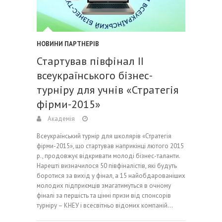
НОВИНИ ПАРТНЕРІВ
Стартував півфінал ІІ
всеукраїнського бізнес-
турніру для учнів «Стратегія
фірми-2015»
Академія
Всеукраїнський турнір для школярів «Стратегія
фірми-2015», що стартував наприкінці лютого 2015
р., продовжує відкривати молоді бізнес-таланти.
Нарешті визначилося 50 півфіналістів, які будуть
боротися за вихід у фінал, а 15 найобдарованіших
молодих підприємців змагатимуться в очному
фіналі за першість та цінні призи від спонсорів
турніру – КНЕУ і всесвітньо відомих компаній…