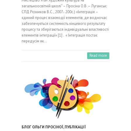
Мистецтво »та« Художня культура »в
загальноосвітній школі” – Просіна О.В .– Луганськ:
СПД Рєзников В.С., 2007.- 200с.) «Інтеграція –
єдиний процес взаємодії елементів, де водночас
забезпечується системність кінцевого результату
процесу та зберігаються індивідуальні властивості
елементів інтеграції» [1] . « Інтеграція постає
передусім як…
Read more
БЛОГ ОЛЬГИ ПРОСІНОЇ
,
ПУБЛІКАЦІЇ