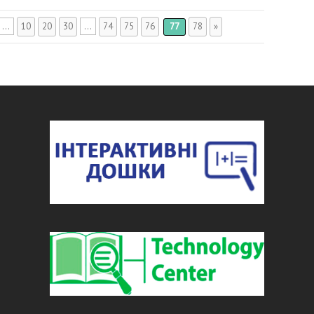
...
10
20
30
...
74
75
76
77
78
»