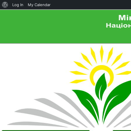
About
Log In
My Calendar
WordPress