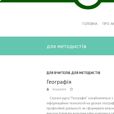
ГОЛОВНА
ПРО А
для методистів
ДЛЯ ВЧИТЕЛІВ
,
ДЛЯ МЕТОДИСТІВ
Географія
Академія
Слухачі курсу “Географія” ознайомляться з
інформаційних технологій на уроках географі
професійній діяльності, як сформувати влас
використовувати мультимедійні комплекси та