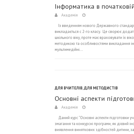
Інформатика в початкові
Академія
Із введенням нового Державного стандарту
викладається с 2-го класу. Це сворює дода
шкільного віку, проте має враховувати їх вік
методикою та особливостями викладання інф
мультимедійні…
ДЛЯ ВЧИТЕЛІВ
,
ДЛЯ МЕТОДИСТІВ
Основні аспекти підготов
Академія
Даний курс “Основні аспекти підготовки учн
змагання та конкурсні програми, як дієвий ін
виявлення виняткових здібностей дитини, заб