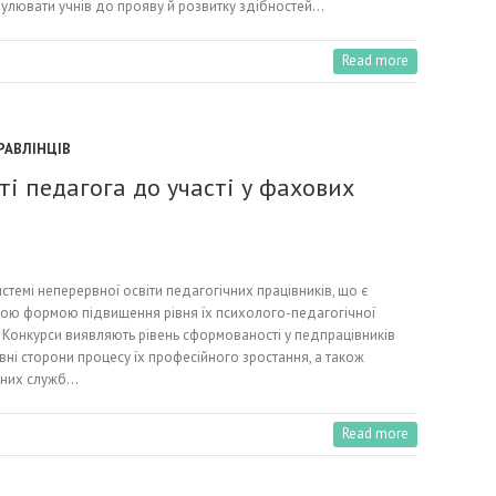
мулювати учнів до прояву й розвитку здібностей…
Read more
РАВЛІНЦІВ
ті педагога до участі у фахових
стемі неперервної освіти педагогічних працівників, що є
ною формою підвищення рівня їх психолого-педагогічної
. Конкурси виявляють рівень сформованості у педпрацівників
вні сторони процесу їх професійного зростання, а також
чних служб…
Read more