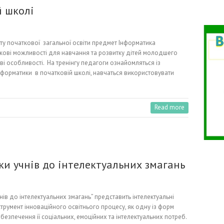
й школі
 початкової загальної освіти предмет Інформатика
ткові можливості для навчання та розвитку дітей молодшего
ові особливості. На тренінгу педагоги ознайомляться із
орматики в початковій школі, навчаться використовувати
Read more
ки учнів до інтелектуальних змагань
ів до інтелектуальних змагань” представить інтелектуальні
струмент інноваційного освітнього процесу, як одну із форм
езпечення її соціальних, емоційних та інтелектуальних потреб.