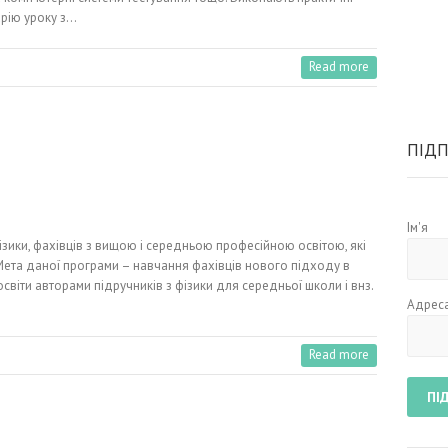
арію уроку з…
Read more
ПІДП
Ім'я
ізики, фахівців з вищою і середньою професійною освітою, які
 Мета даної програми – навчання фахівців нового підходу в
світи авторами підручників з фізики для середньої школи і внз.
Адреса
Read more