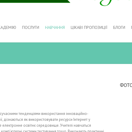
КАДЕМІЮ
ПОСЛУГИ
НАВЧАННЯ
ЦІКАВІ ПРОПОЗИЦІЇ
БЛОГИ
ФОТО
 сучасними тенденціями використання інноваційно-
ї, дізнаються як використовувати ресурси Інтернет у
не електронне освітнє середовище. Учителі навчаться
 комп’ютерні системи тестування тощо. Виконають практичні