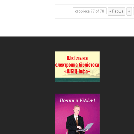
сторінка 77 of 78
« Перша
«