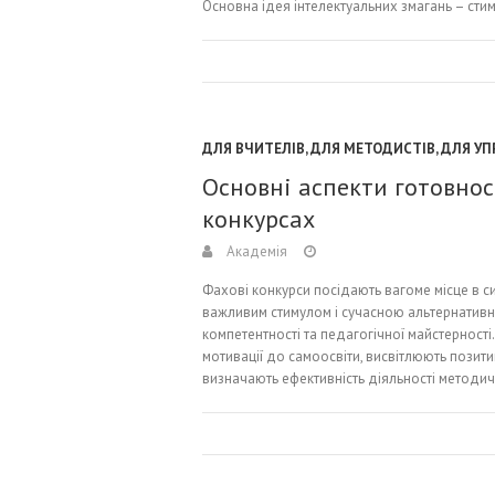
Основна ідея інтелектуальних змагань – сти
ДЛЯ ВЧИТЕЛІВ
,
ДЛЯ МЕТОДИСТІВ
,
ДЛЯ УП
Основні аспекти готовнос
конкурсах
Академія
Фахові конкурси посідають вагоме місце в си
важливим стимулом і сучасною альтернатив
компетентності та педагогічної майстерності
мотивації до самоосвіти, висвітлюють позити
визначають ефективність діяльності методи