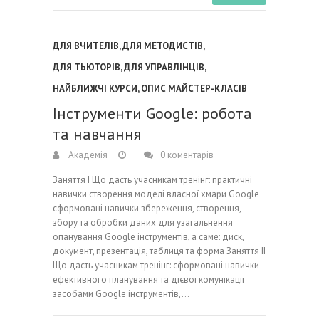
ДЛЯ ВЧИТЕЛІВ
,
ДЛЯ МЕТОДИСТІВ
,
ДЛЯ ТЬЮТОРІВ
,
ДЛЯ УПРАВЛІНЦІВ
,
НАЙБЛИЖЧІ КУРСИ
,
ОПИС МАЙСТЕР-КЛАСІВ
Інструменти Google: робота
та навчання
Академія
0 коментарів
Заняття І Що дасть учасникам тренінг: практичні
навички створення моделі власної хмари Google
сформовані навички збереження, створення,
збору та обробки даних для узагальнення
опанування Google інструментів, а саме: диск,
документ, презентація, таблиця та форма Заняття ІІ
Що дасть учасникам тренінг: сформовані навички
ефективного планування та дієвої комунікації
засобами Google інструментів,…