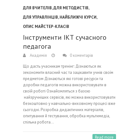
ДЛЯ ВЧИТЕЛІВ
,
ДЛЯ МЕТОДИСТІВ
,
ДЛЯ УПРАВЛІНЦІВ
,
НАЙБЛИЖЧІ КУРСИ
,
ОПИС МАЙСТЕР-КЛАСІВ
Інструменти ІКТ сучасного
педагога
Академія
0 коментарів
Що дасть учасникам тренінг: Дізнаються як
зекономити власний час та зацікавити учнів своїм
предметом Дізнаються які готові ресурси та
доробки педагогів можна використовувати в
своїй роботі Ознайомляться з базою
найзручніших сервісів, які можна використовувати
безкоштовно у навчально-виховному процесі вже
сьогодні. Розробка дидактичних матеріалів,
опитування й тестування, обробка мультимедіа,
спільна робота…
Read more