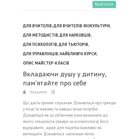
Read more
ДЛЯ ВЧИТЕЛІВ
,
ДЛЯ ВЧИТЕЛІВ ФІЗКУЛЬТУРИ
,
ДЛЯ МЕТОДИСТІВ
,
ДЛЯ НАУКОВЦІВ
,
ДЛЯ ПСИХОЛОГІВ
,
ДЛЯ ТЬЮТОРІВ
,
ДЛЯ УПРАВЛІНЦІВ
,
НАЙБЛИЖЧІ КУРСИ
,
ОПИС МАЙСТЕР-КЛАСІВ
Вкладаючи душу у дитину,
пам’ятайте про себе
Академія
Що дасть тренінг слухачам: Дізнаються про тренди
у моді та макіяжі та навіщо вони потрібні.
Дізнаються як за обличчям учня визначити до
якого спеціаліста (лікаря чи косметолога) його
відправити , адже для підлітка важливо як
виглядати. Дізнаються наскільки легко