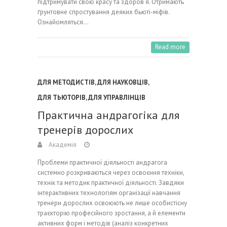
підтримувати свою красу та здоров’я. Отримають
ґрунтовне спростування деяких бьюті-міфів.
Ознайомляться…
Read more
ДЛЯ МЕТОДИСТІВ
,
ДЛЯ НАУКОВЦІВ
,
ДЛЯ ТЬЮТОРІВ
,
ДЛЯ УПРАВЛІНЦІВ
Практична андрагогіка для
тренерів дорослих
Академія
Проблеми практичної діяльності андрагога
системно розкриваються через освоєння техніки,
технік та методик практичної діяльності. Завдяки
інтерактивних технологіям організації навчання
тренери дорослих освоюють не лише особистісну
траєкторію професійного зростання, а й елементи
активних форм і методів (аналіз конкретних