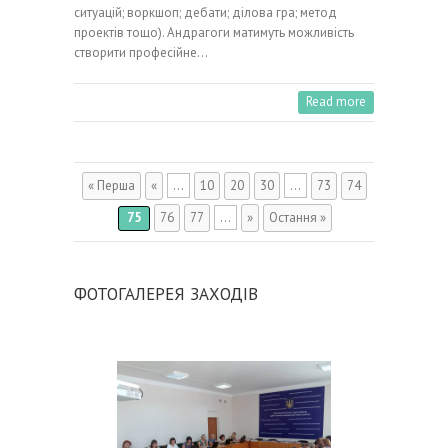
ситуацій; воркшоп; дебати; ділова гра; метод
проектів тощо). Андрагоги матимуть можливість
створити професійне…
Read more
« Перша
«
...
10
20
30
...
73
74
75
76
77
...
»
Остання »
ФОТОГАЛЕРЕЯ ЗАХОДІВ