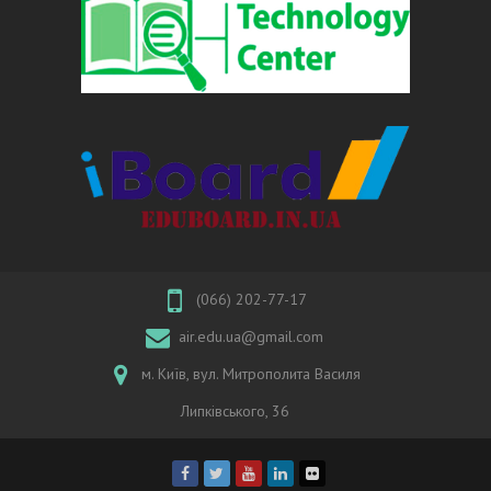
(066) 202-77-17
air.edu.ua@gmail.com
м. Київ, вул. Митрополита Василя
Липківського, 36