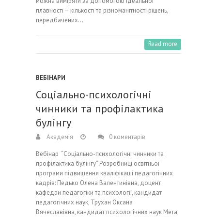
можна виміряти за допомогою ідеальної
плавності – кількості та різноманітності рішень,
передбачених…
Read more
ВЕБІНАРИ
Соціально-психологічні
чинники та профілактика
булінгу
Академія
0 коментарів
Вебінар “Соціально-психологічні чинники та
профілактика булінгу“ Розробниці освітньої
програми підвищення кваліфікації педагогічних
кадрів: Педько Олена Валентинівна, доцент
кафедри педагогіки та психології, кандидат
педагогічних наук, Трухан Оксана
Вячеславівна, кандидат психологічних наук Мета