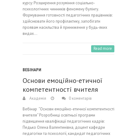
курсу: Розширення розуміння соціально-
психологічних чинників феномену булінгу.
Формування готовності педагогічних працівників:
здійснювати його профілактику, запобігати
проявам насильства й приниження у будь-яких
видах…
Read more
ВЕБІНАРИ
Основи емоційно-етичної
компетентності вчителя
Академія
0 коментарів
Вебінар “Основи емоційно-етичної компетентності
вчителя“ Розробниці освітньої програми
підвищення кваліфікації педагогічних кадрів:
Педько Олена Валентинівна, доцент кафедри
педагогіки та психології, кандидат педагогічних