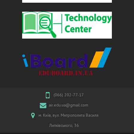
(066) 202-77-17
air.edu.ua@gmail.com
м. Київ, вул. Митрополита Василя
Липківського, 36