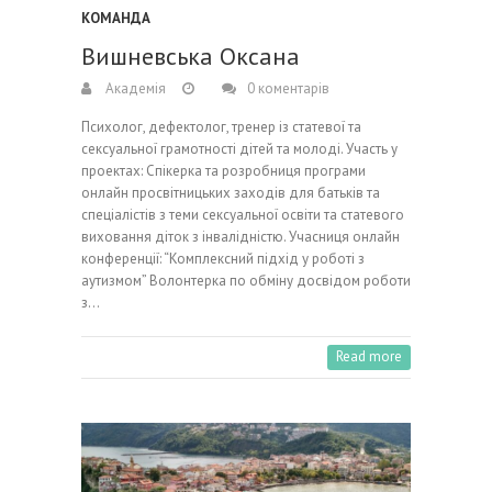
КОМАНДА
Вишневська Оксана
Академія
0 коментарів
Психолог, дефектолог, тренер із статевої та
сексуальної грамотності дітей та молоді. Участь у
проектах: Спікерка та розробниця програми
онлайн просвітницьких заходів для батьків та
спеціалістів з теми сексуальної освіти та статевого
виховання діток з інвалідністю. Учасниця онлайн
конференції: “Комплексний підхід у роботі з
аутизмом” Волонтерка по обміну досвідом роботи
з…
Read more