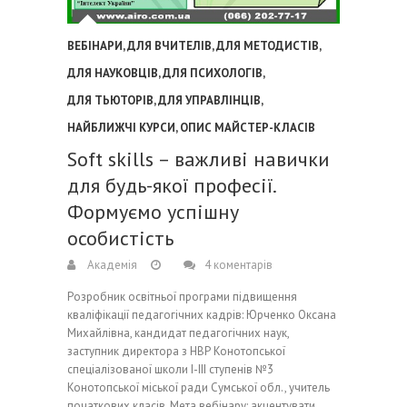
ВЕБІНАРИ
,
ДЛЯ ВЧИТЕЛІВ
,
ДЛЯ МЕТОДИСТІВ
,
ДЛЯ НАУКОВЦІВ
,
ДЛЯ ПСИХОЛОГІВ
,
ДЛЯ ТЬЮТОРІВ
,
ДЛЯ УПРАВЛІНЦІВ
,
НАЙБЛИЖЧІ КУРСИ
,
ОПИС МАЙСТЕР-КЛАСІВ
Soft skills – важливі навички
для будь-якої професії.
Формуємо успішну
особистість
Академія
4 коментарів
Розробник освітньої програми підвищення
кваліфікації педагогічних кадрів: Юрченко Оксана
Михайлівна, кандидат педагогічних наук,
заступник директора з НВР Конотопської
спеціалізованої школи І-ІІІ ступенів №3
Конотопської міської ради Сумської обл., учитель
початкових класів. Мета вебінару: акцентувати