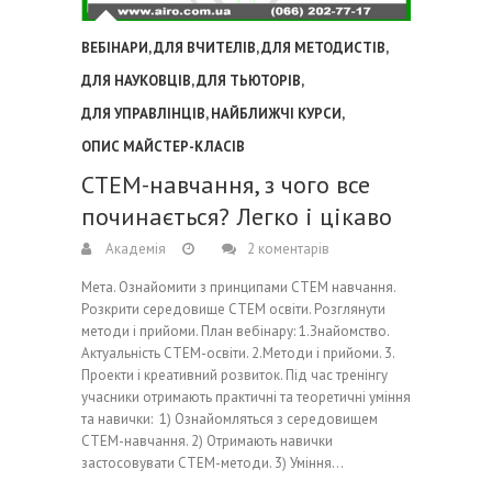
ВЕБІНАРИ
,
ДЛЯ ВЧИТЕЛІВ
,
ДЛЯ МЕТОДИСТІВ
,
ДЛЯ НАУКОВЦІВ
,
ДЛЯ ТЬЮТОРІВ
,
ДЛЯ УПРАВЛІНЦІВ
,
НАЙБЛИЖЧІ КУРСИ
,
ОПИС МАЙСТЕР-КЛАСІВ
СТЕМ-навчання, з чого все
починається? Легко і цікаво
Академія
2 коментарів
Мета. Ознайомити з принципами СТЕМ навчання.
Розкрити середовище СТЕМ освіти. Розглянути
методи і прийоми. План вебінару: 1.Знайомство.
Актуальність СТЕМ-освіти. 2.Методи і прийоми. 3.
Проекти і креативний розвиток. Під час тренінгу
учасники отримають практичні та теоретичні уміння
та навички: 1) Ознайомляться з середовищем
СТЕМ-навчання. 2) Отримають навички
застосовувати СТЕМ-методи. 3) Уміння…