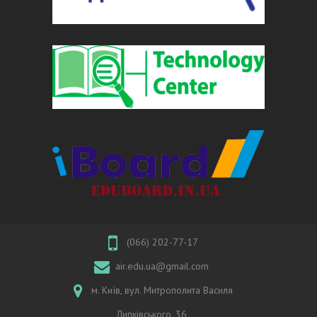
(066) 202-77-17
air.edu.ua@gmail.com
м. Київ, вул. Митрополита Василя
Липківського, 36