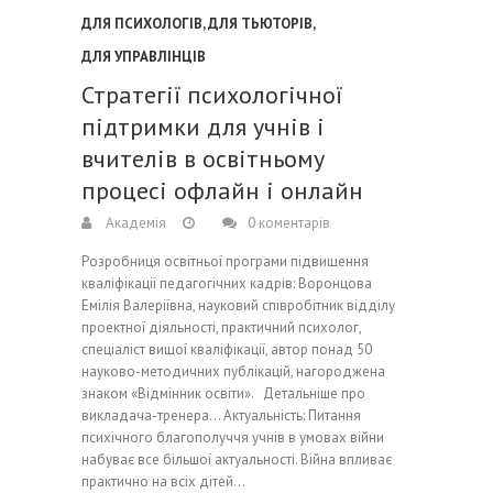
ДЛЯ ПСИХОЛОГІВ
,
ДЛЯ ТЬЮТОРІВ
,
ДЛЯ УПРАВЛІНЦІВ
Стратегії психологічної
підтримки для учнів і
вчителів в освітньому
процесі офлайн і онлайн
Академія
0 коментарів
Розробниця освітньої програми підвищення
кваліфікації педагогічних кадрів: Воронцова
Емілія Валеріївна, науковий співробітник відділу
проектної діяльності, практичний психолог,
спеціаліст вищої кваліфікації, автор понад 50
науково-методичних публікацій, нагороджена
знаком «Відмінник освіти». Детальніше про
викладача-тренера… Актуальність: Питання
психічного благополуччя учнів в умовах війни
набуває все більшої актуальності. Війна впливає
практично на всіх дітей…