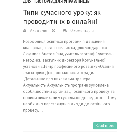
ДЛЯ ТЬЮТОРІВ
,
ДЛЯ УПРАВЛІНЦІВ
Типи сучасного уроку: як
проводити їх в онлайні
Академія
0 коментарів
Розробниця освітньої програми підвищення
кваліфікації педагогічних кадрів: Бондаренко
Людмила Анатоліївна, учитель географії, учитель-
методист, заступник директора Комунальної
установи «Центр професійного розвитку «Освітня
траєкторія» Дніпровської міської ради.
Детальніше про викладача-тренера…
Актуальність: Актуальність програми зумовлена
особливостями організації освітнього процесу та
новими викликами у суспільстві до педагогів. Тому
необхідно переглянути підходи до освітнього
процесу,…
Read more