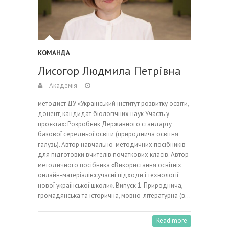
КОМАНДА
Лисогор Людмила Петрівна
Академія
методист ДУ «Український інститут розвитку освіти,
доцент, кандидат біологічних наук Участь у
проєктах: Розробник Державного стандарту
базової середньої освіти (природнича освітня
галузь). Автор навчально-методичних посібників
для підготовки вчителів початкових класів. Автор
методичного посібника «Використання освітніх
онлайн-матеріалів:сучасні підходи і технології
нової української школи». Випуск 1. Природнича,
громадянська та історична, мовно-літературна (в…
Read more