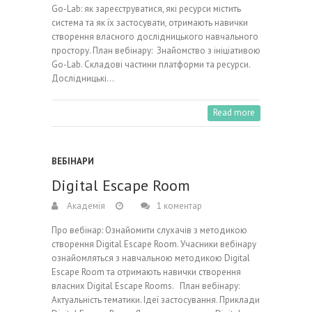
Go-Lab: як зареєструватися, які ресурси містить
система та як їх застосувати, отримають навички
створення власного дослідницького навчального
простору. План вебінару: Знайомство з ініціативою
Go-Lab. Складові частини платформи та ресурси.
Дослідницькі…
Read more
ВЕБІНАРИ
Digital Escape Room
Академія
1 коментар
Про вебінар: Ознайомити слухачів з методикою
створення Digital Escape Room. Учасники вебінару
ознайомляться з навчальною методикою Digital
Escape Room та отримають навички створення
власних Digital Escape Rooms. План вебінару:
Актуальність тематики. Ідеї застосування. Приклади