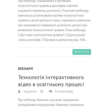
Про вебінар: Ознайомити з проявами
психологічної травми в школярів, навчити
надавати первинну допомогу. Учасники вебінару
навчаться розпізнавати прояви психологічної
травми в дітей шкільного віку, отримають уявлення
про можливості первинної допомоги дитині при
виявленні психологічної травми. План вебінару:
1.Що таке психологічна травма? 2.Групи ризику
серед школярів. 3.Прояви в шкільному віці. 4.Як…
Read more
ВЕБІНАРИ
Технологія інтерактивного
відео в освітньому процесі
Академія
0 коментарів
Про вебінар: Навчити слухачів створювати
інтекрактивні відеороліки. Навички створення