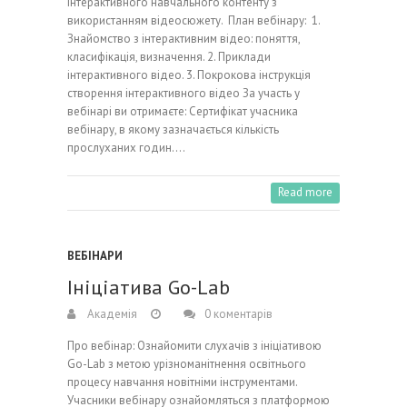
інтерактивного навчального контенту з
використанням відеосюжету. План вебінару: 1.
Знайомство з інтерактивним відео: поняття,
класифікація, визначення. 2. Приклади
інтерактивного відео. 3. Покрокова інструкція
створення інтерактивного відео За участь у
вебінарі ви отримаєте: Сертифікат учасника
вебінару, в якому зазначається кількість
прослуханих годин.…
Read more
ВЕБІНАРИ
Ініціатива Go-Lab
Академія
0 коментарів
Про вебінар: Ознайомити слухачів з ініціативою
Go-Lab з метою урізноманітнення освітнього
процесу навчання новітніми інструментами.
Учасники вебінару ознайомляться з платформою