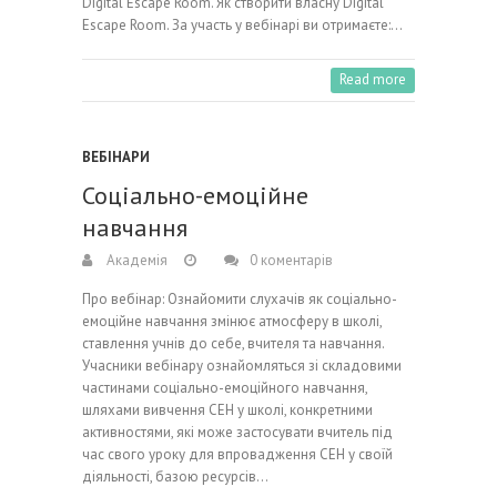
Digital Escape Room. Як створити власну Digital
Escape Room. За участь у вебінарі ви отримаєте:…
Read more
ВЕБІНАРИ
Соціально-емоційне
навчання
Академія
0 коментарів
Про вебінар: Ознайомити слухачів як соціально-
емоційне навчання змінює атмосферу в школі,
ставлення учнів до себе, вчителя та навчання.
Учасники вебінару ознайомляться зі складовими
частинами соціально-емоційного навчання,
шляхами вивчення СЕН у школі, конкретними
активностями, які може застосувати вчитель під
час свого уроку для впровадження СЕН у своїй
діяльності, базою ресурсів…