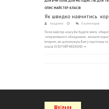
ДЛЯ ВЧИТЕЛІВ
,
ДЛЯ МЕТОДИСТІВ
,
ДЛЯ ТЬ
ОПИС МАЙСТЕР-КЛАСІВ
Як швидко навчитись кор
Академія
0 коментарів
Після майстер-класу Ви будете: вміти обира
інтерактивного обладнання; зможете корис
Інтернет, які допоможуть Вам у підготовці та
класів ОСВІТНІЙ WEEKEND ⇒