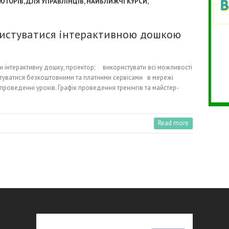
ЮТОРІВ
,
ДЛЯ УПРАВЛІНЦІВ
,
НАЙБЛИЖЧІ КУРСИ
,
истуватися інтерактивною дошкою
ти інтерактивну дошку, проектор; використувати всі можливості
туватися безкоштовними та платними сервісами в мережі
 проведенні уроків. Графік проведення тренінгів та майстер-
Read more