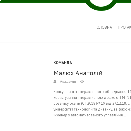
ГОЛОВНА
ПРО А
КОМАНДА
Малюх Анатолій
Академія
Консультант з інтерактивного обладнання ТМ
користування інтерактивною дошкою ТМ INT
розвитку освіти (СТ2018 № 19 від 27.12.18, С
університет технологій та дизайну, за фахо
інженер з автоматизованого управління…