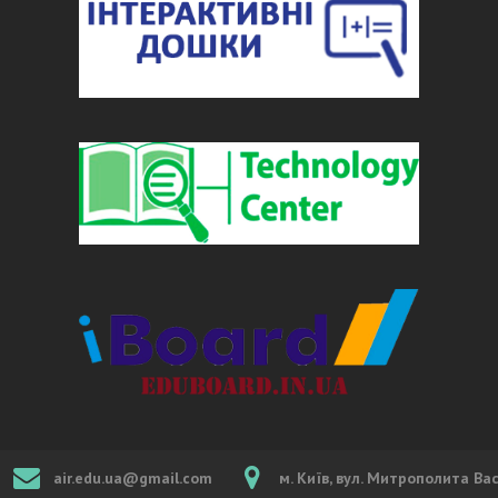
air.edu.ua@gmail.com
м. Київ, вул. Митрополита Ва