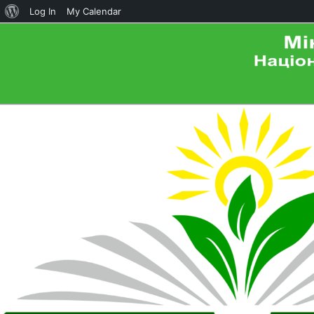
About
Log In
My Calendar
WordPress