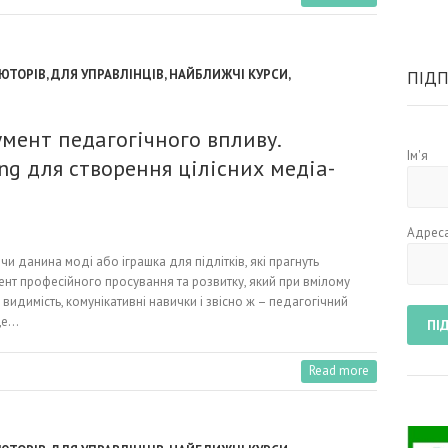
ЮТОРІВ
,
ДЛЯ УПРАВЛІНЦІВ
,
НАЙБЛИЖЧІ КУРСИ
,
ПІДП
умент педагогічного впливу.
Ім'я
ng для створення цілісних медіа-
Адреса
и данина моді або іграшка для підлітків, які прагнуть
нт професійного просування та розвитку, який при вмілому
видимість, комунікативні навички і звісно ж – педагогічний
 це…
Read more