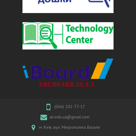
(066) 202-77-17
air.edu.ua@gmail.com
м. Київ, вул. Митрополита Василя