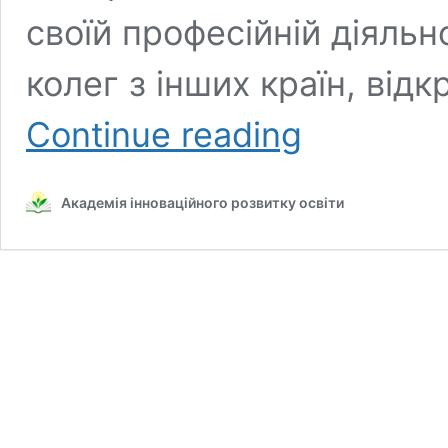
своїй професійній діяльн
колег з інших країн, від
Запрошуємо
Continue reading
в
освітню
подорож
Академія інноваційного розвитку освіти
до
Чехії
(квітень
2019р.)!