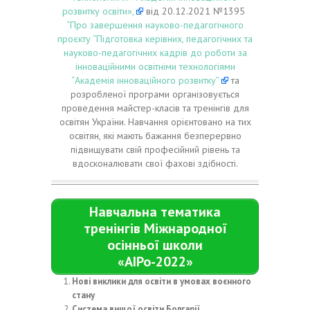
розвитку освіти»,
від 20.12.
2021 №1395
“Про завершення науково-педагогічного
проєкту “Підготовка керівних, педагогічних та
науково-педагогічних кадрів до роботи за
інноваційними освітніми технологіями
“Академія інноваційного розвитку”
та
розробленої програми організовується
проведення майстер-класів та тренінгів для
освітян України.
Навчання орієнтовано на тих
освітян, які мають бажання безперервно
підвищувати свій професійний рівень та
вдосконалювати свої фахові здібності.
Навчальна тематика
тренінгів Міжнародної
осінньої школи
«АІРо-2022»
Нові виклики для освіти в умовах воєнного
стану
Система вищої освіти Болгарії