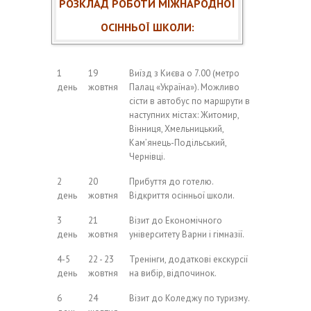
РОЗКЛАД РОБОТИ МІЖНАРОДНОЇ
ОСІННЬОЇ ШКОЛИ:
1
19
Виїзд з Києва о 7.00 (метро
день
жовтня
Палац «Україна»). Можливо
сісти в автобус по маршрути в
наступних містах: Житомир,
Вінниця, Хмельницький,
Кам’янець-Подільський,
Чернівці.
2
20
Прибуття до готелю.
день
жовтня
Відкриття осінньої школи.
3
21
Візит до Економічного
день
жовтня
університету Варни і гімназії.
4-5
22 - 23
Тренінги, додаткові екскурсії
день
жовтня
на вибір, відпочинок.
6
24
Візит до Коледжу по туризму.