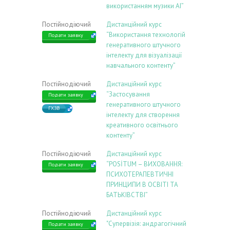
використанням музики АІ”
Постійнодіючий
Дистанційний курс
“Використання технологій
Подати заявку
генеративного штучного
інтелекту для візуалізації
навчального контенту”
Постійнодіючий
Дистанційний курс
“Застосування
Подати заявку
генеративного штучного
ГХЗВ
інтелекту для створення
креативного освітнього
контенту”
Постійнодіючий
Дистанційний курс
“POSİTUM – ВИХОВАННЯ:
Подати заявку
ПСИХОТЕРАПЕВТИЧНІ
ПРИНЦИПИ В ОСВІТІ ТА
БАТЬКІВСТВІ”
Постійнодіючий
Дистанційний курс
"Супервізія: андрагогічний
Подати заявку