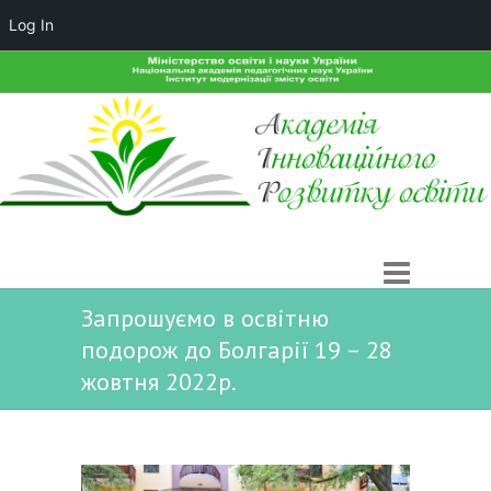
Log In
Запрошуємо в освітню
подорож до Болгарії 19 – 28
жовтня 2022р.