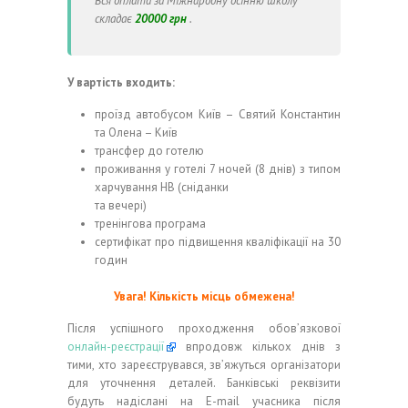
Вся оплата за Міжнародну осінню школу
складає
20000 грн
.
У вартість входить:
проїзд автобусом Київ – Святий Константин
та Олена – Київ
трансфер до готелю
проживання у готелі 7 ночей (8 днів) з типом
харчування НВ (сніданки
та вечері)
тренінгова програма
сертифікат про підвищення кваліфікації на 30
годин
Увага!
Кількість місць обмежена!
Після успішного проходження обов’язкової
онлайн-реєстрації
впродовж кількох днів з
тими, хто зареєструвався, зв’яжуться організатори
для уточнення деталей.
Банківські реквізити
будуть надіслані на E-mail учасника після