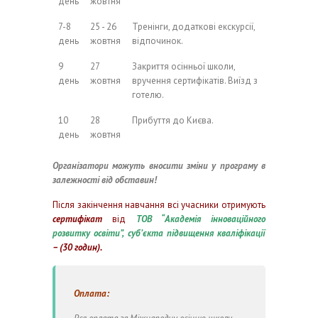
день
жовтня
7-8
25 - 26
Тренінги, додаткові екскурсії,
день
жовтня
відпочинок.
9
27
Закриття осінньої школи,
день
жовтня
вручення сертифікатів. Виїзд з
готелю.
10
28
Прибуття до Києва.
день
жовтня
Організатори можуть вносити зміни у програму в
залежності від обставин!
Після закінчення навчання всі учасники отримують
сертифікат
від
ТОВ “
Академія інноваційного
розвитку освіти”, суб’єкта підвищення кваліфікації
– (30 годин).
Оплата: