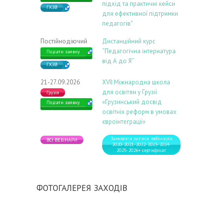
підхід та практичні кейси
ГХЗВ
для ефективної підтримки
педагогів"
Постійнодіючий
Дистанційний курс
“Педагогічна інтернатура
Подати заявку
від А до Я”
ГХЗВ
21-27.09.2026
ХVIІ Міжнародна школа
для освітян у Грузії
Грузія
«Грузинський досвід
Подати заявку
освітніх реформ в умовах
євроінтеграції»
Замовити записи вебінарів
ВСІ ВЕБІНАРИ
2020-2021-2022-2023-2024-
2025-2026+ сертифікат
ФОТОГАЛЕРЕЯ ЗАХОДІВ