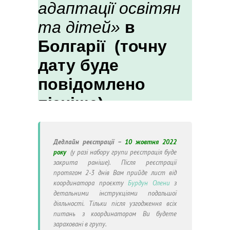
Дедлайн реєстрації –
10 жовтня 2022
року
(у разі набору групи реєстрація буде
закрита раніше).
Після реєстрації
протягом 2-3 днів Вам прийде лист від
координатора проєкту
Бурдун Олени
з
детальними інструкціями подальшої
діяльності.
Тільки після узгодження всіх
питань з координатором Ви будете
зараховані в групу.