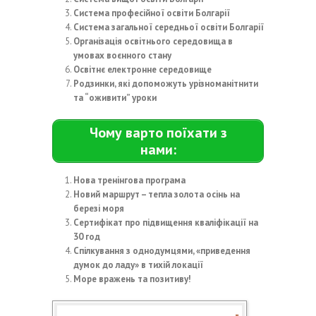
Система професійної освіти Болгарії
Система загальної середньої освіти Болгарії
Організація освітнього середовища в
умовах воєнного стану
Освітнє електронне середовище
Родзинки, які допоможуть урізноманітнити
та “оживити” уроки
Чому варто поїхати з
нами:
Нова тренінгова програма
Новий маршрут – тепла золота осінь на
березі моря
Сертифікат про підвищення кваліфікації на
30 год
Спілкування з однодумцями, «приведення
думок до ладу» в тихій локації
Море вражень та позитиву!