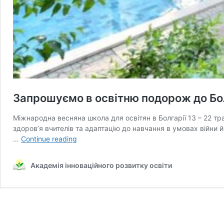
Запрошуємо в освітню подорож до Бол
Міжнародна весняна школа для освітян в Болгарії 13 – 22 тр
здоров’я вчителів та адаптацію до навчання в умовах війни 
Запрошуємо
…
Continue reading
в
освітню
Академія інноваційного розвитку освіти
подорож
до
Болгарії
13
–
22