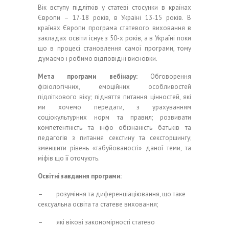
Вік вступу підлітків у статеві стосунки в країнах
Європи – 17-18 років, в Україні 13-15 років. В
країнах Європи програма статевого виховання в
закладах освіти існує з 50-х років, а в Україні поки
що в процесі становлення самої програми, тому
думаємо і робимо відповідні висновки.
Мета програми вебінару:
Обговорення
фізіологічних, емоційних особливостей
підліткового віку; підняття питання цінностей, які
ми хочемо передати, з урахуванням
соціокультурних норм та правил; розвивати
компетентність та інфо обізнаність батьків та
педагогів з питання секстину та сексторшингу;
зменшити рівень «табуйованості» даної теми, та
міфів що її оточують.
Освітні завдання програми:
– розуміння та диференціаціювання, що таке
сексуальна освіта та статеве виховання;
– які вікові закономірності статево