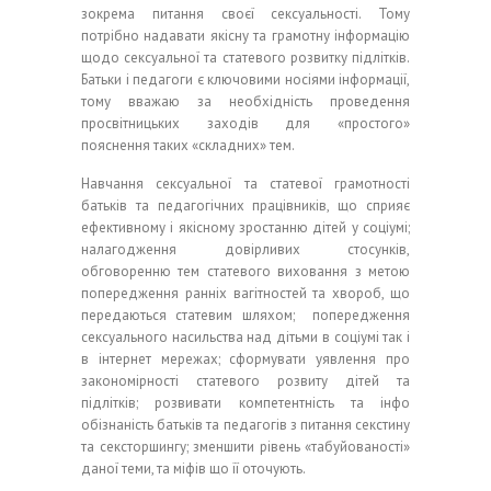
зокрема питання своєї сексуальності. Тому
потрібно надавати якісну та грамотну інформацію
щодо сексуальної та статевого розвитку підлітків.
Батьки і педагоги є ключовими носіями інформації,
тому вважаю за необхідність проведення
просвітницьких заходів для «простого»
пояснення таких «складних» тем.
Навчання сексуальної та статевої грамотності
батьків та педагогічних працівників, що сприяє
ефективному і якісному зростанню дітей у соціумі;
налагодження довірливих стосунків,
обговоренню тем статевого виховання з метою
попередження ранніх вагітностей та хвороб, що
передаються статевим шляхом; попередження
сексуального насильства над дітьми в соціумі так і
в інтернет мережах; сформувати уявлення про
закономірності статевого розвиту дітей та
підлітків; розвивати компетентність та інфо
обізнаність батьків та педагогів з питання секстину
та сексторшингу; зменшити рівень «табуйованості»
даної теми, та міфів що її оточують.