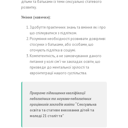
дітьми та батьками із теми сексуально статевого
розвитку.
Уміння (навички):
Здобуття практичних знань та вміння як і про
що спілкуватися з підлітком.
Розуміння необхідності розвивати довірливі
стосунки з батьками, або особами, що
оточують підлітка в соціумі.
Компетентність, а не замовчування даного
питання у колі сім’ї чи закладах освіти, що
призведе до ментальної зрілості та
євроінтеграції нашого суспільства.
Програма підвищення кваліфікації
педагогічних та науково-педагогічних
працівників закладів освіти
“Сексуальна
освіта та статеве виховання дітей та
молоді 21 століття”