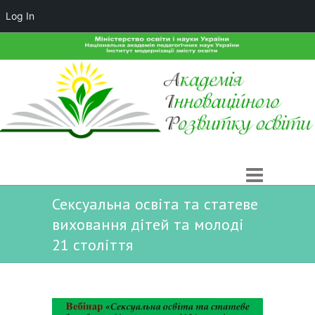
Log In
Сексуальна освіта та статеве
виховання дітей та молоді
21 століття