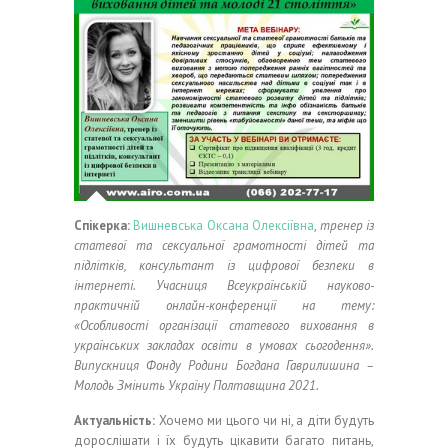
Спікерка:
Вишневська Оксана Олексіївна
,
тренер із
статевої та сексуальної грамотності дітей та
підлітків, консультант із цифрової безпеки в
інтернеті.
Учасниця Всеукраїнській науково-
практичній онлайн-конференції на тему:
«Особливості організації статевого виховання в
українських закладах освіти в умовах сьогодення».
Випускниця Фонду Родини Богдана Гаврилишина –
Молодь Змінить Україну Полтавщина 2021.
Актуальність:
Хочемо ми цього чи ні, а діти будуть
дорослішати і їх будуть цікавити багато питань,