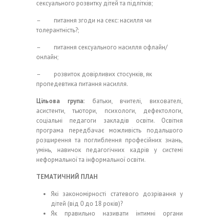
сексуального розвитку дітей та підлітків;
– питання згоди на секс: насилля чи
толерантність?;
– питання сексуального насилля офлайн/
онлайн;
– розвиток довірливих стосунків, як
пропедевтика питання насилля.
Цільова група:
батьки, вчителі, вихователі,
асистенти, тьютори, психологи, дефектологи,
соціальні педагоги закладів освіти. Освітня
програма передбачає можливість подальшого
розширення та поглиблення професійних знань,
умінь, навичок педагогічних кадрів у системі
неформальної та інформальної освіти.
ТЕМАТИЧНИЙ ПЛАН
Які закономірності статевого дозрівання у
дітей (від 0 до 18 років)?
Як правильно називати інтимні органи