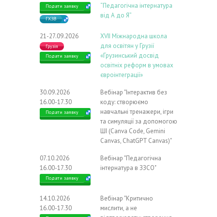
“Педагогічна інтернатура
Подати заявку
від А до Я”
ГХЗВ
21-27.09.2026
ХVIІ Міжнародна школа
для освітян у Грузії
Грузія
«Грузинський досвід
Подати заявку
освітніх реформ в умовах
євроінтеграції»
30.09.2026
Вебінар "Інтерактив без
16.00-17.30
коду: створюємо
навчальні тренажери, ігри
Подати заявку
та симуляції за допомогою
ШІ (Canva Code, Gemini
Canvas, ChatGPT Canvas)"
07.10.2026
Вебінар "Педагогічна
16.00-17.30
інтернатура в ЗЗСО"
Подати заявку
14.10.2026
Вебінар "Критично
16.00-17.30
мислити, а не