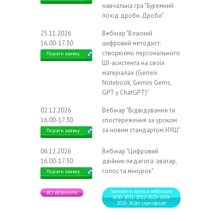
навчальна гра "Буремний
похід дроби. Дроби"
25.11.2026
Вебінар "Власний
16.00-17.30
цифровий методист:
створюємо персонального
Подати заявку
ШІ-асистента на своїх
матеріалах (Gemini
Notebook, Gemini Gems,
GPT у ChatGPT)"
02.12.2026
Вебінар "Відвідування та
16.00-17.30
спостереження за уроком
за новим стандартом НУШ"
Подати заявку
06.12.2026
Вебінар "Цифровий
16.00-17.30
двійник педагога: аватар,
голос та мініурок"
Подати заявку
Замовити записи вебінарів
ВСІ ВЕБІНАРИ
2020-2021-2022-2023-2024-
2025-2026+ сертифікат