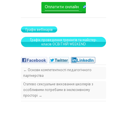
Оплатити онлайн
Графік вебінарів
Графік проведення тренінгів та майстер-
класів ОСВІТНІЙ WEEKEND
Facebook
Twitter
LinkedIn
←
Основи компетентності педагогічного
партнерства
Статево сексуальне виховання школярів з
особливими потребами в інклюзивному
просторі
→