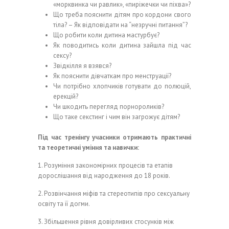
«морквинка чи равлик», «пиріжечки чи піхва»?
Що треба пояснити дітям про кордони свого
тіла? – Як відповідати на “незручні питання”?
Що робити коли дитина мастурбує?
Як поводитись коли дитина зайшла під час
сексу?
Звідкілля я взявся?
Як пояснити дівчаткам про менструації?
Чи потрібно хлопчиків готувати до полюцій,
ерекцій?
Чи шкодить перегляд порнороликів?
Що таке секстинг і чим він загрожує дітям?
Під час тренінгу учасники отримають практичні
та теоретичні уміння та навички:
1. Розуміння закономірних процесів та етапів
дорослішання від народження до 18 років.
2. Розвінчання міфів та стереотипів про сексуальну
освіту та її догми.
3. Збільшення рівня довірливих стосунків між