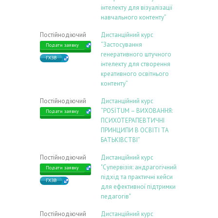
інтелекту для візуалізації
навчального контенту”
Постійнодіючий
Дистанційний курс
“Застосування
Подати заявку
генеративного штучного
ГХЗВ
інтелекту для створення
креативного освітнього
контенту”
Постійнодіючий
Дистанційний курс
“POSİTUM – ВИХОВАННЯ:
Подати заявку
ПСИХОТЕРАПЕВТИЧНІ
ПРИНЦИПИ В ОСВІТІ ТА
БАТЬКІВСТВІ”
Постійнодіючий
Дистанційний курс
"Супервізія: андрагогічний
Подати заявку
підхід та практичні кейси
ГХЗВ
для ефективної підтримки
педагогів"
Постійнодіючий
Дистанційний курс