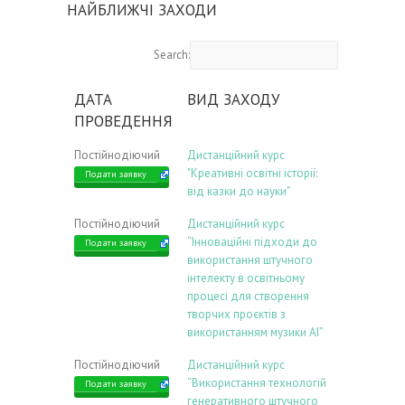
НАЙБЛИЖЧІ ЗАХОДИ
Search:
ДАТА
ВИД ЗАХОДУ
ПРОВЕДЕННЯ
Постійнодіючий
Дистанційний курс
"Креативні освітні історії:
Подати заявку
від казки до науки"
Постійнодіючий
Дистанційний курс
“Інноваційні підходи до
Подати заявку
використання штучного
інтелекту в освітньому
процесі для створення
творчих проєктів з
використанням музики АІ”
Постійнодіючий
Дистанційний курс
“Використання технологій
Подати заявку
генеративного штучного