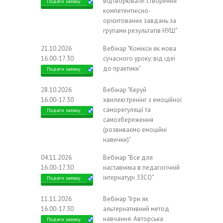
відтворювати: створення
Подати заявку
компетентнісно-
орієнтованих завдань за
групами результатів НУШ"
21.10.2026
Вебінар "Комікси як мова
16.00-17.30
сучасного уроку: від ідеї
до практики"
Подати заявку
28.10.2026
Вебінар "Керуй
16.00-17.30
хвилею:тренінг з емоційної
саморегуляції та
Подати заявку
самозбереження
(розвиваємо емоційні
навички)"
04.11.2026
Вебінар "Все для
16.00-17.30
наставника в педагогічній
інтернатурі ЗЗСО"
Подати заявку
11.11.2026
Вебінар "Ігри як
16.00-17.30
альтернативний метод
навчання. Авторська
Подати заявку