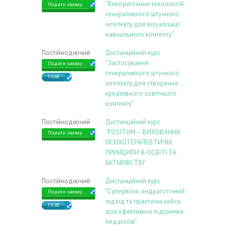
“Використання технологій
Подати заявку
генеративного штучного
інтелекту для візуалізації
навчального контенту”
Постійнодіючий
Дистанційний курс
“Застосування
Подати заявку
генеративного штучного
ГХЗВ
інтелекту для створення
креативного освітнього
контенту”
Постійнодіючий
Дистанційний курс
“POSİTUM – ВИХОВАННЯ:
Подати заявку
ПСИХОТЕРАПЕВТИЧНІ
ПРИНЦИПИ В ОСВІТІ ТА
БАТЬКІВСТВІ”
Постійнодіючий
Дистанційний курс
"Супервізія: андрагогічний
Подати заявку
підхід та практичні кейси
ГХЗВ
для ефективної підтримки
педагогів"