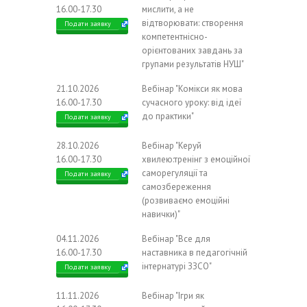
16.00-17.30
мислити, а не
відтворювати: створення
Подати заявку
компетентнісно-
орієнтованих завдань за
групами результатів НУШ"
21.10.2026
Вебінар "Комікси як мова
16.00-17.30
сучасного уроку: від ідеї
до практики"
Подати заявку
28.10.2026
Вебінар "Керуй
16.00-17.30
хвилею:тренінг з емоційної
саморегуляції та
Подати заявку
самозбереження
(розвиваємо емоційні
навички)"
04.11.2026
Вебінар "Все для
16.00-17.30
наставника в педагогічній
інтернатурі ЗЗСО"
Подати заявку
11.11.2026
Вебінар "Ігри як