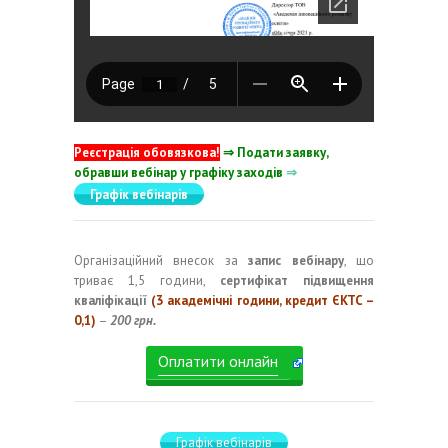
Реєстрація обовязкова!
⇒ Подати заявку,
обравши вебінар у графіку заходів
⇒
Графік вебінарів
Організаційний внесок за
запис вебінару
, що
триває 1,5 години,
сертифікат підвищення
кваліфікації
(3 академічні години, кредит ЄКТС –
0,1)
–
200 грн.
Оплатити онлайн
Графік вебінарів