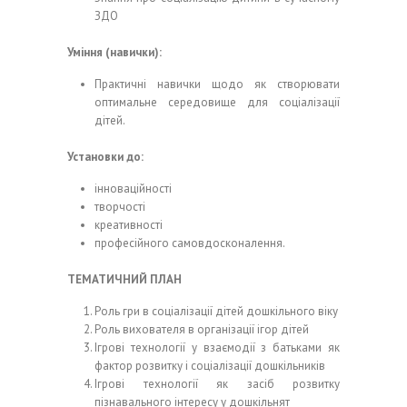
ЗДО
Уміння (навички):
Практичні навички щодо як створювати
оптимальне середовище для соціалізації
дітей.
Установки до:
інноваційності
творчості
креативності
професійного самовдосконалення.
ТЕМАТИЧНИЙ ПЛАН
Роль гри в соціалізації дітей дошкільного віку
Роль вихователя в організації ігор дітей
Ігрові технології у взаємодії з батьками як
фактор розвитку і соціалізації дошкільників
Ігрові технології як засіб розвитку
пізнавального інтересу у дошкільнят