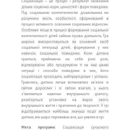
Соціалізація – це процес і результат засвоєння
дітьми існуючих норм, цінностей і форм поведінки.
Під соціальною компетентністю дошкільника ми
розуміємо якість особистості, сформований в
процесі активного освоєння соціальних відносин.
Особливе місце в процесі формування соціальної
компетентності дітей займає ігрова діяльність. Гра
широко використовується як основний засіб
соціальної інтеграції дітей, формування у них
навичок соціальної поведінки. Коли дитина
грається, приймаючи на себе різні ролі,
відтворюючи або продумуючи ті чи інші цікаві
ситуації і способи поведінки в них, його
соціалізація проходить найприродніше і успішно.
Граючись, дитина легше встановлює зв’язок зі
світом дорослих і зі світом взагалі, у нього
з’являються навички внутрішнього діалогу,
реалізується установка на вираз свого
внутрішнього життя і прагнення до творчості. У грі
відображаються найбільш значущі події життя
дитини, він щиро переживає все, що уявляє в грі.
Мета програми:
Соціалізація сучасного