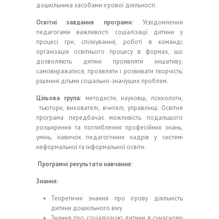
дошкільника засобами ігрової діяльності.
Освітні завдання програми:
Усвідомлення
педагогами важливості соціалізації дитини у
процесі гри, спілкування, роботі в команді;
організація освітнього процесу в формах, що
дозволяють дитині проявляти ініціативу,
самовиражатися, проявляти і розвивати творчість;
рішення дітьми соціально-значущих проблем.
Цільова група:
методисти, науковці, психологи,
тьютори, вихователі, вчителі, управлінці. Освітня
програма передбачає можливість подальшого
розширення та поглиблення професійних знань,
умінь, навичок педагогічних кадрів у системі
неформальної та інформальної освіти.
Програмні результати навчання:
Знання:
Теоретичні знання про ігрову діяльність
дитини дошкільного віку
Знання про соціалізацію дитини в сучасному