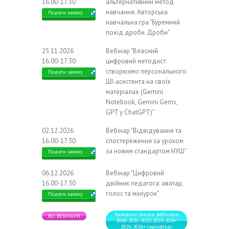
16.00-17.30
альтернативний метод
навчання. Авторська
Подати заявку
навчальна гра "Буремний
похід дроби. Дроби"
25.11.2026
Вебінар "Власний
16.00-17.30
цифровий методист:
створюємо персонального
Подати заявку
ШІ-асистента на своїх
матеріалах (Gemini
Notebook, Gemini Gems,
GPT у ChatGPT)"
02.12.2026
Вебінар "Відвідування та
16.00-17.30
спостереження за уроком
за новим стандартом НУШ"
Подати заявку
06.12.2026
Вебінар "Цифровий
16.00-17.30
двійник педагога: аватар,
голос та мініурок"
Подати заявку
Замовити записи вебінарів
ВСІ ВЕБІНАРИ
2020-2021-2022-2023-2024-
2025-2026+ сертифікат