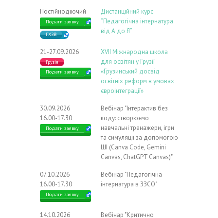
Постійнодіючий
Дистанційний курс
“Педагогічна інтернатура
Подати заявку
від А до Я”
ГХЗВ
21-27.09.2026
ХVIІ Міжнародна школа
для освітян у Грузії
Грузія
«Грузинський досвід
Подати заявку
освітніх реформ в умовах
євроінтеграції»
30.09.2026
Вебінар "Інтерактив без
16.00-17.30
коду: створюємо
навчальні тренажери, ігри
Подати заявку
та симуляції за допомогою
ШІ (Canva Code, Gemini
Canvas, ChatGPT Canvas)"
07.10.2026
Вебінар "Педагогічна
16.00-17.30
інтернатура в ЗЗСО"
Подати заявку
14.10.2026
Вебінар "Критично