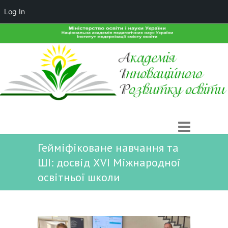
Log In
Гейміфіковане навчання та
ШІ: досвід ХVІ Міжнародної
освітньої школи