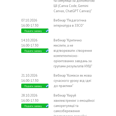
та симуляції за допомогою
ШІ (Canva Code, Gemini
Canvas, ChatGPT Canvas)"
07.10.2026
Вебінар "Педагогічна
16.00-17.30
інтернатура в ЗЗСО"
Подати заявку
14.10.2026
Вебінар "Критично
16.00-17.30
мислити, а не
відтворювати: створення
Подати заявку
компетентнісно-
орієнтованих завдань за
групами результатів НУШ"
21.10.2026
Вебінар "Комікси як мова
16.00-17.30
сучасного уроку: від ідеї
до практики"
Подати заявку
28.10.2026
Вебінар "Керуй
16.00-17.30
хвилею:тренінг з емоційної
саморегуляції та
Подати заявку
самозбереження