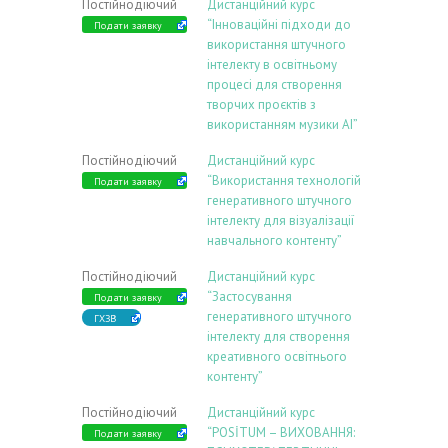
Постійнодіючий
Дистанційний курс
“Інноваційні підходи до
Подати заявку
використання штучного
інтелекту в освітньому
процесі для створення
творчих проєктів з
використанням музики АІ”
Постійнодіючий
Дистанційний курс
“Використання технологій
Подати заявку
генеративного штучного
інтелекту для візуалізації
навчального контенту”
Постійнодіючий
Дистанційний курс
“Застосування
Подати заявку
генеративного штучного
ГХЗВ
інтелекту для створення
креативного освітнього
контенту”
Постійнодіючий
Дистанційний курс
“POSİTUM – ВИХОВАННЯ:
Подати заявку