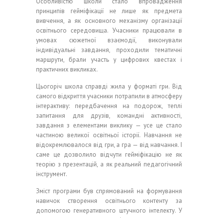
Особливістю школи стало впровадження
принципів гейміфікації не лише як предмета
вивчення, а як основного механізму організації
освітнього середовища. Учасники працювали в
умовах сюжетної взаємодії, виконували
індивідуальні завдання, проходили тематичні
маршрути, брали участь у цифрових квестах і
практичних викликах.
Цьогоріч школа справді жила у форматі гри. Від
самого відкриття учасники потрапили в атмосферу
інтерактиву: передбачення на подорож, теплі
запитання для друзів, командні активності,
завдання з елементами виклику — усе це стало
частиною великої освітньої історії. Навчання не
відокремлювалося від гри, а гра — від навчання. І
саме це дозволило відчути гейміфікацію не як
теорію з презентацій, а як реальний педагогічний
інструмент.
Зміст програми був спрямований на формування
навичок створення освітнього контенту за
допомогою генеративного штучного інтелекту. У