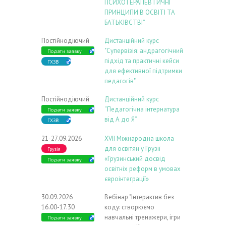
ПСИХОТЕРАПЕВТИЧНІ
ПРИНЦИПИ В ОСВІТІ ТА
БАТЬКІВСТВІ”
Постійнодіючий
Дистанційний курс
"Супервізія: андрагогічний
Подати заявку
підхід та практичні кейси
ГХЗВ
для ефективної підтримки
педагогів"
Постійнодіючий
Дистанційний курс
“Педагогічна інтернатура
Подати заявку
від А до Я”
ГХЗВ
21-27.09.2026
ХVIІ Міжнародна школа
для освітян у Грузії
Грузія
«Грузинський досвід
Подати заявку
освітніх реформ в умовах
євроінтеграції»
30.09.2026
Вебінар "Інтерактив без
16.00-17.30
коду: створюємо
навчальні тренажери, ігри
Подати заявку