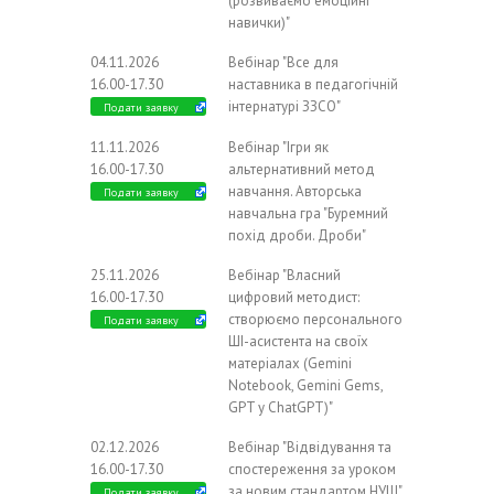
(розвиваємо емоційні
навички)"
04.11.2026
Вебінар "Все для
16.00-17.30
наставника в педагогічній
інтернатурі ЗЗСО"
Подати заявку
11.11.2026
Вебінар "Ігри як
16.00-17.30
альтернативний метод
навчання. Авторська
Подати заявку
навчальна гра "Буремний
похід дроби. Дроби"
25.11.2026
Вебінар "Власний
16.00-17.30
цифровий методист:
створюємо персонального
Подати заявку
ШІ-асистента на своїх
матеріалах (Gemini
Notebook, Gemini Gems,
GPT у ChatGPT)"
02.12.2026
Вебінар "Відвідування та
16.00-17.30
спостереження за уроком
за новим стандартом НУШ"
Подати заявку