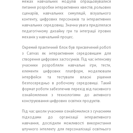
межах навчальних модулів опрацьовувалися
питання розробки інтерактивних квестів, рольових
сценаріїв, навчальних симуляцій, візуального
контенту, цифрових персонажів та інтерактивних
навчальних середовищ. Значна увага приділялася
педагогічному дизайну гри та інтеграції ігрових
механік у навчальний процес.
Окремий практичний блок був присвячений роботі
з Canvas як інтерактивним середовищем для
створення цифрових застосунків. Під час інтенсиву
учасники розробляли навчальні ігри, тести,
елементи цифрових платформ, моделювали
інтерфейси та тестували власні рішення
безпосередньо в робочому середовищі. Такий
формат роботи забезпечив перехід від пасивного
ознайомлення з технологіями до активного
конструювання цифрових освітніх продуктів.
Під час школи учасники ознайомилися з сучасними
підходами до організації інтерактивного
навчання, дослідили можливості використання
штучного інтелекту для персоналізації освітнього