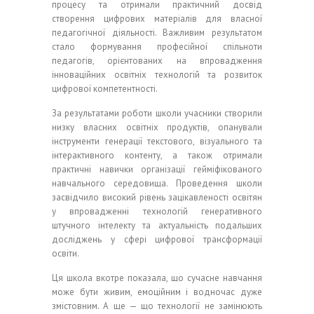
процесу та отримали практичний досвід
створення цифрових матеріалів для власної
педагогічної діяльності. Важливим результатом
стало формування професійної спільноти
педагогів, орієнтованих на впровадження
інноваційних освітніх технологій та розвиток
цифрової компетентності.
За результатами роботи школи учасники створили
низку власних освітніх продуктів, опанували
інструменти генерації текстового, візуального та
інтерактивного контенту, а також отримали
практичні навички організації гейміфікованого
навчального середовища. Проведення школи
засвідчило високий рівень зацікавленості освітян
у впровадженні технологій генеративного
штучного інтелекту та актуальність подальших
досліджень у сфері цифрової трансформації
освіти.
Ця школа вкотре показала, що сучасне навчання
може бути живим, емоційним і водночас дуже
змістовним. А ще — що технології не замінюють