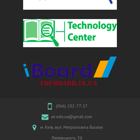
(066) 202-77-17
air.edu.ua@gmail.com
м. Київ, вул. Митрополита Василя
Липківського, 36