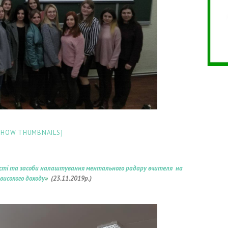
SHOW THUMBNAILS]
сті
та засоби налаштування ментального радару вчителя на
високого доходу
»
(23
.11.2019р.)