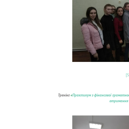
[
Тренінг
«
Практикум з фінансової грамотно
отримання 