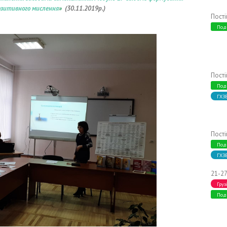
озитивного мислення
»
(30
.11.2019р.)
Пост
Под
Пост
Под
ГХЗ
Пост
Под
ГХЗ
21-27
Груз
Под