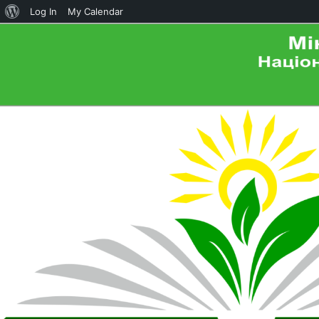
About
Log In
My Calendar
WordPress