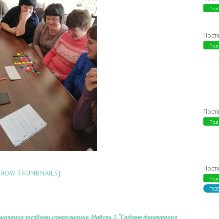
Под
Пост
Под
Пост
Под
Пост
SHOW THUMBNAILS]
Под
ГХЗ
налення засобами самопізнання. Модуль 2. “Свідоме формування