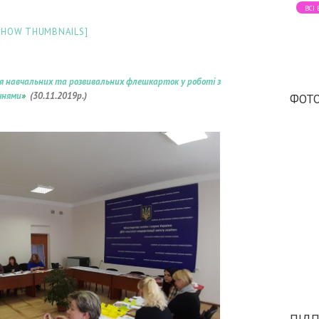
ВСІ
SHOW THUMBNAILS]
я навчальних та розвивальних флешкарток у роботі з
чнями
»
(30
.11.2019р.)
ФОТО