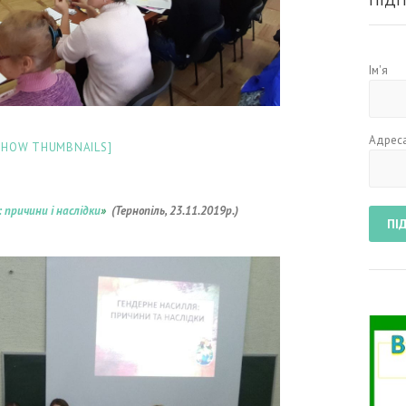
ПІДП
Ім'я
Адреса
SHOW THUMBNAILS]
 причини і наслідки
»
(Тернопіль, 23
.11.2019р.)