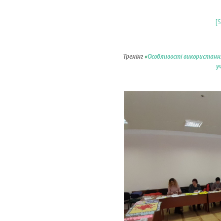
[
Тренінг
«
Особливості використанн
у