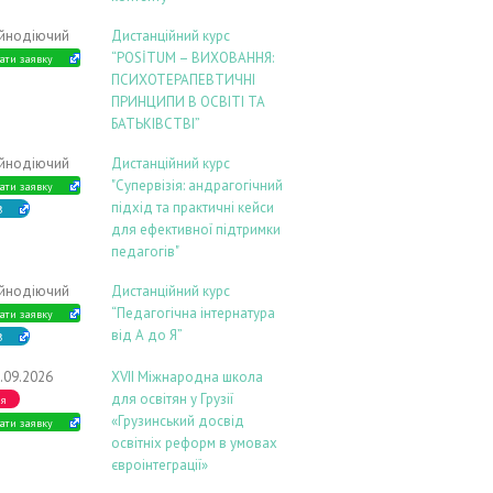
ійнодіючий
Дистанційний курс
“POSİTUM – ВИХОВАННЯ:
ати заявку
ПСИХОТЕРАПЕВТИЧНІ
ПРИНЦИПИ В ОСВІТІ ТА
БАТЬКІВСТВІ”
ійнодіючий
Дистанційний курс
"Супервізія: андрагогічний
ати заявку
підхід та практичні кейси
В
для ефективної підтримки
педагогів"
ійнодіючий
Дистанційний курс
“Педагогічна інтернатура
ати заявку
від А до Я”
В
.09.2026
ХVIІ Міжнародна школа
для освітян у Грузії
ія
«Грузинський досвід
ати заявку
освітніх реформ в умовах
євроінтеграції»