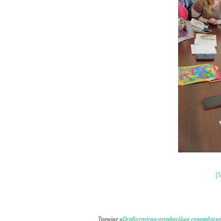
[
Тренінг
«
Особистісно-професійне самовдоско