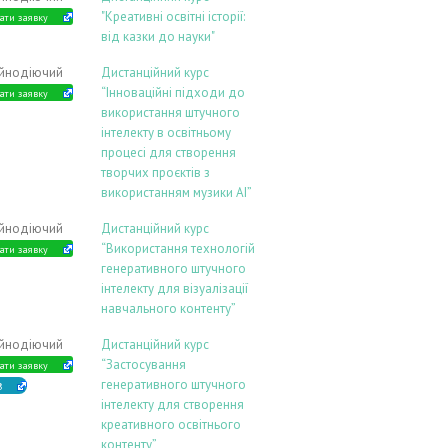
"Креативні освітні історії:
ати заявку
від казки до науки"
ійнодіючий
Дистанційний курс
“Інноваційні підходи до
ати заявку
використання штучного
інтелекту в освітньому
процесі для створення
творчих проєктів з
використанням музики АІ”
ійнодіючий
Дистанційний курс
“Використання технологій
ати заявку
генеративного штучного
інтелекту для візуалізації
навчального контенту”
ійнодіючий
Дистанційний курс
“Застосування
ати заявку
генеративного штучного
В
інтелекту для створення
креативного освітнього
контенту”