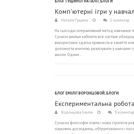
БЛОГ ГУЩИНОЇ НАТАЛІЇ
,
БЛОГИ
Комп’ютерні ігри у навча
Наталія Гущина
1 коментар
На сьогодні інтерактивний метод навчання т
Сучасні шкільні кабінети все частіше облад
використанні здатна привнести в заняття еле
допомогти вчителю реалізувати у навчанні с
школи. Однин…
БЛОГ ЕМІЛІЇ ВОРОНЦОВОЙ
,
БЛОГИ
Експериментальна робота 
Воронцова Емілія
0 коментар
Сучасна філософія освіти і нова стратегія 
наукових досліджень, обґрунтованого і по