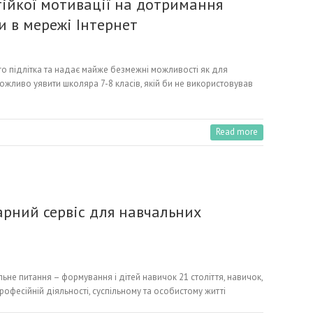
тійкої мотивації на дотримання
 в мережі Інтернет
го підлітка та надає майже безмежні можливості як для
можливо уявити школяра 7-8 класів, якій би не використовував
Read more
марний сервіс для навчальних
ьне питання – формування і дітей навичок 21 століття, навичок,
рофесійній діяльності, суспільному та особистому житті