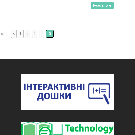
Read more
 of 5
«
1
2
3
4
5