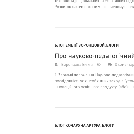
технологій, раціональних та ефективних підход
Розвиток системи освіти у зазначеному напря
БЛОГ ЕМІЛІЇ ВОРОНЦОВОЙ
,
БЛОГИ
Про науково-педагогічни
Воронцова Емілія
0 коментар
1. Загальні положення. Науково-педагогічний
послідовність усіх необхідних заходів (у то
інноваційного освітнього продукту (або) інно
БЛОГ КОЧАРЯНА АРТУРА
,
БЛОГИ