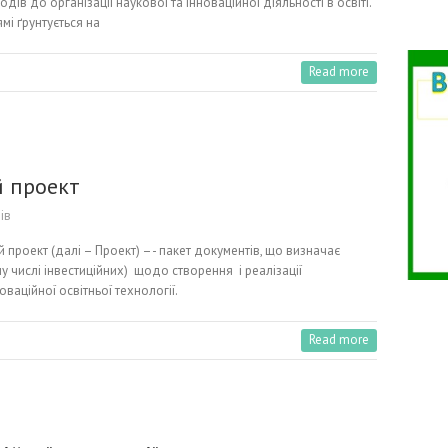
ів до організації наукової та інноваційної діяльності в освіті.
мі ґрунтується на
Read more
й проект
ів
 проект (далі – Проект) –- пакет документів, що визначає
му числі інвестиційних) щодо створення і реалізації
ваційної освітньої технології.
Read more