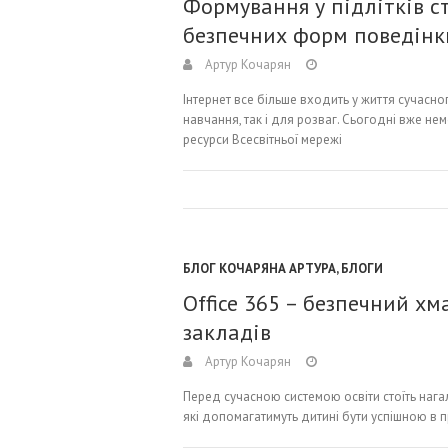
Формування у підлітків с
безпечних форм поведінки
Артур Кочарян
Інтернет все більше входить у життя сучасно
навчання, так і для розваг. Сьогодні вже не
ресурси Всесвітньої мережі
БЛОГ КОЧАРЯНА АРТУРА
,
БЛОГИ
Office 365 – безпечний х
закладів
Артур Кочарян
Перед сучасною системою освіти стоїть нагал
які допомагатимуть дитині бути успішною в п