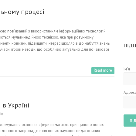
льному процесі
існо пов’язаний з використанням інформаційних технологій.
нуються мультимедійною технікою, яка при розумному
менти новизни, підвищити інтерес школярів до набуття знань,
ПІДП
учасні ігрові методи, що особливо актуально для початкової
Ім'я
Read more
Адреса
в Україні
ів
реформування освітньої сфери вимагають принципово нових
слідовного запровадження нових науково-педагогічних