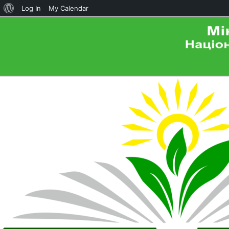
About
Log In
My Calendar
WordPress